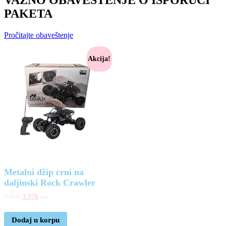
PAKETA
Pročitajte obaveštenje
Akcija!
Metalni džip crni na
daljinski Rock Crawler
5.970
3.970
rsd
Dodaj u korpu