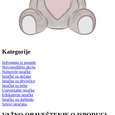
Kategorije
Izdvajamo iz ponude
Novogodišnja akcija
Najnovije igračke
Igračke za dečake
Igračke za devojčice
Igračke za bebe
Univerzalne igračke
Edukativne igračke
Igračke na daljinski
Setovi igračaka
VAŽNO OBAVEŠTENJE O ISPORUCI