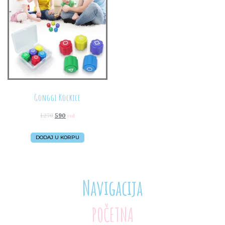
Gonggi Kockice
1.270
590
rsd
DODAJ U KORPU
Navigacija
POČETNA