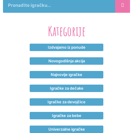
Kategorije
Izdvajamo iz ponude
Novogodišnja akcija
Najnovije igračke
Igračke za dečake
Igračke za devojčice
Igračke za bebe
Univerzalne igračke