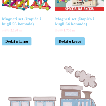
Magneti set (štapića i
Magneti set (štapića i
kugli 56 komada)
kugli 64 komada)
3.270
2.190
2.290
1.750
rsd
rsd
Dodaj u korpu
Dodaj u korpu