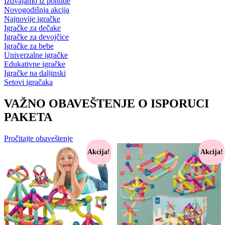
Izdvajamo iz ponude
Novogodišnja akcija
Najnovije igračke
Igračke za dečake
Igračke za devojčice
Igračke za bebe
Univerzalne igračke
Edukativne igračke
Igračke na daljinski
Setovi igračaka
VAŽNO OBAVEŠTENJE O ISPORUCI
PAKETA
Pročitajte obaveštenje
Akcija!
Akcija!