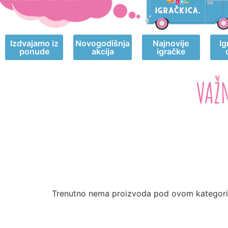
Izdvajamo iz
Novogodišnja
Najnovije
Ig
ponude
akcija
igračke
VAŽ
Trenutno nema proizvoda pod ovom kategori