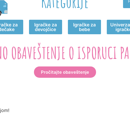
Kategorije
račke za
Igračke za
Igračke za
Univerza
dečake
devojčice
bebe
igračk
NO OBAVEŠTENJE O ISPORUCI PA
Pročitajte obaveštenje
jom!