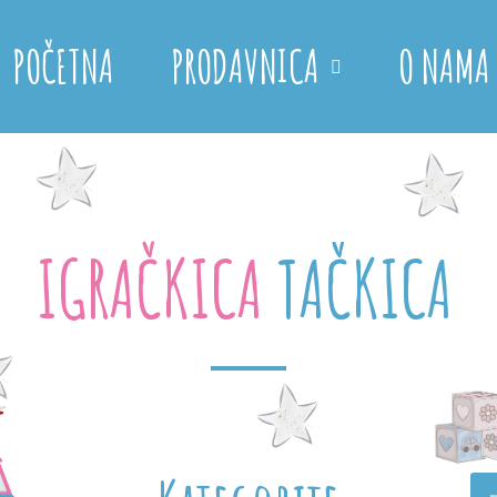
POČETNA
PRODAVNICA
O NAMA
IGRAČKICA
T
A
Č
K
I
C
A