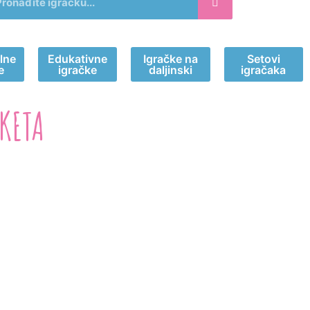
lne
Edukativne
Igračke na
Setovi
e
igračke
daljinski
igračaka
KETA