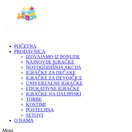
Skip
to
content
POČETNA
PRODAVNICA
IZDVAJAMO IZ PONUDE
NAJNOVIJE IGRAČKE
NOVOGODIŠNJA AKCIJA
IGRAČKE ZA DEČAKE
IGRAČKE ZA DEVOJČICE
UNIVERZALNE IGRAČKE
EDUKATIVNE IGRAČKE
IGRAČKE NA DALJINSKI
TORBE
KOSTIMI
POSTELJINA
SETOVI
O NAMA
Menu