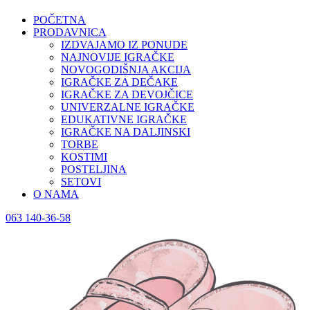
POČETNA
PRODAVNICA
IZDVAJAMO IZ PONUDE
NAJNOVIJE IGRAČKE
NOVOGODIŠNJA AKCIJA
IGRAČKE ZA DEČAKE
IGRAČKE ZA DEVOJČICE
UNIVERZALNE IGRAČKE
EDUKATIVNE IGRAČKE
IGRAČKE NA DALJINSKI
TORBE
KOSTIMI
POSTELJINA
SETOVI
O NAMA
063 140-36-58