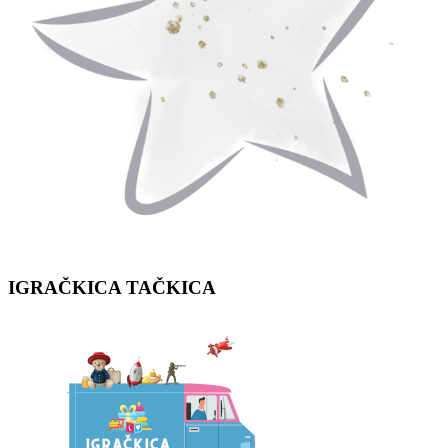
IGRAČKICA
TAČKICA