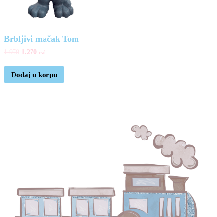
Brbljivi mačak Tom
1.970
1.270
rsd
Dodaj u korpu