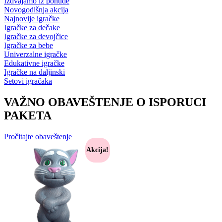
Izdvajamo iz ponude
Novogodišnja akcija
Najnovije igračke
Igračke za dečake
Igračke za devojčice
Igračke za bebe
Univerzalne igračke
Edukativne igračke
Igračke na daljinski
Setovi igračaka
VAŽNO OBAVEŠTENJE O ISPORUCI
PAKETA
Pročitajte obaveštenje
Akcija!