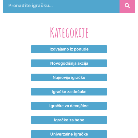
Kategorije
Izdvajamo iz ponude
Novogodišnja akcija
Najnovije igračke
Igračke za dečake
Igračke za devojčice
Igračke za bebe
Univerzalne igračke