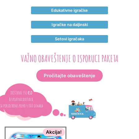
Edukativne igračke
Igračke na daljinski
Setovi igračaka
VAŽNO OBAVEŠTENJE O ISPORUCI PAKETA
Pročitajte obaveštenje
Akcija!