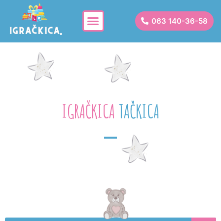
063 140-36-58
IGRAČKICA
T
A
Č
K
I
C
A