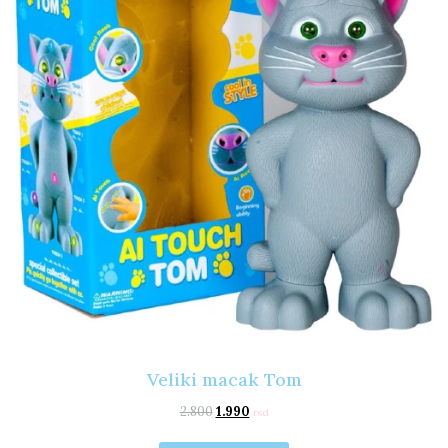
Veliki macak Tom
2.800
1.990
rsd