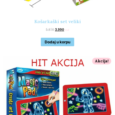
Košarkaški set veliki
5.870
3.990
rsd
Dodaj u korpu
Akcija!