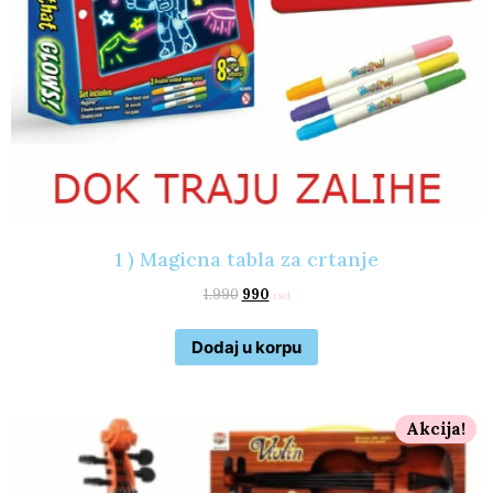
1 ) Magicna tabla za crtanje
1.990
990
rsd
Dodaj u korpu
Akcija!