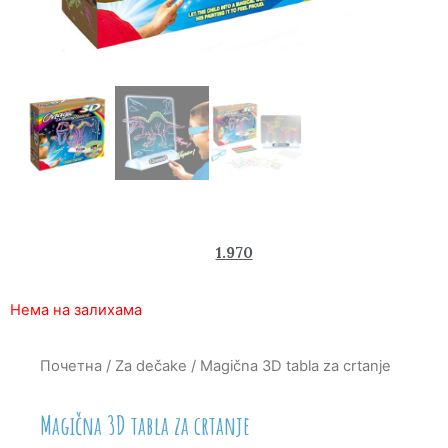
3.220
1.970
rsd
Нема на залихама
Почетна
/
Za dečake
/ Magična 3D tabla za crtanje
Magična 3D tabla za crtanje