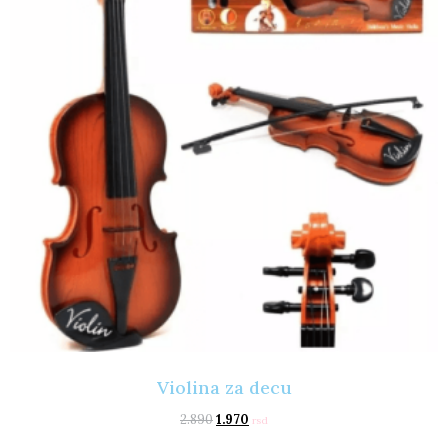
Violina za decu
2.890
1.970
rsd