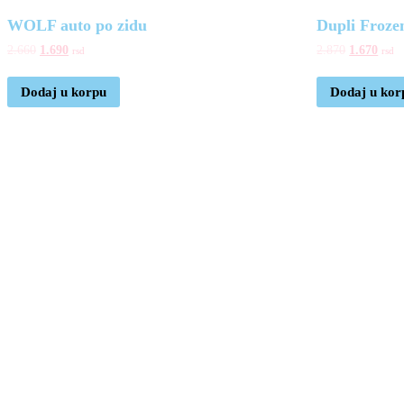
WOLF auto po zidu
Dupli Froze
2.660
1.690
2.870
1.670
rsd
rsd
Dodaj u korpu
Dodaj u kor