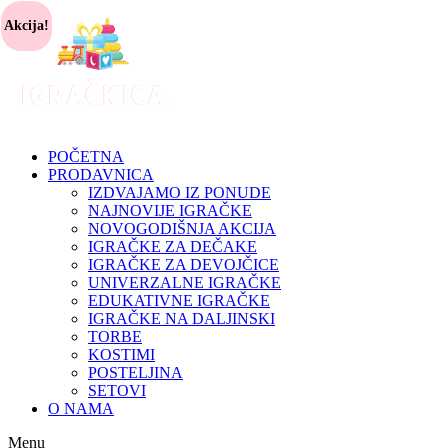
Akcija!
POČETNA
PRODAVNICA
IZDVAJAMO IZ PONUDE
NAJNOVIJE IGRAČKE
NOVOGODIŠNJA AKCIJA
IGRAČKE ZA DEČAKE
IGRAČKE ZA DEVOJČICE
UNIVERZALNE IGRAČKE
EDUKATIVNE IGRAČKE
IGRAČKE NA DALJINSKI
TORBE
KOSTIMI
POSTELJINA
SETOVI
O NAMA
Menu