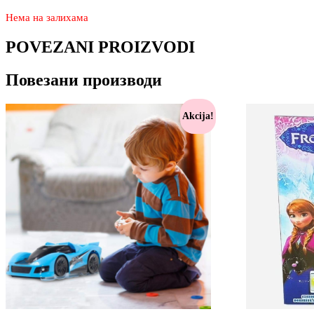
Нема на залихама
POVEZANI PROIZVODI
Повезани производи
Akcija!