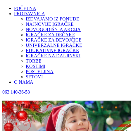
POČETNA
PRODAVNICA
IZDVAJAMO IZ PONUDE
NAJNOVIJE IGRAČKE
NOVOGODIŠNJA AKCIJA
IGRAČKE ZA DEČAKE
IGRAČKE ZA DEVOJČICE
UNIVERZALNE IGRAČKE
EDUKATIVNE IGRAČKE
IGRAČKE NA DALJINSKI
TORBE
KOSTIMI
POSTELJINA
SETOVI
O NAMA
063 140-36-58