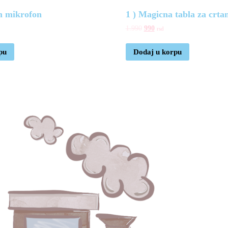
n mikrofon
1 ) Magicna tabla za crta
1.990
990
rsd
pu
Dodaj u korpu