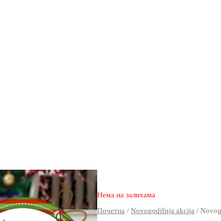
3.670
2.390
rsd
Нема на залихама
Почетна
/
Novogodišnja akcija
/ Novog