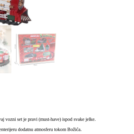
j vozni set je pravi (must-have) ispod svake jelke.
 enterijeru dodatnu atmosferu tokom Božića.