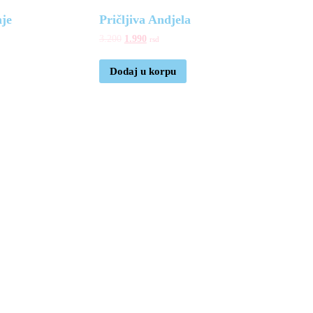
nje
Pričljiva Andjela
3.200
1.990
rsd
Dodaj u korpu