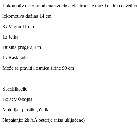
Lokomotiva je opremljena zvucima elektronske muzike i ima osvetljeni
lokomotiva dužina 14 cm
3x Vagon 11 cm
1x Jelka
Dužina pruge 2,4 m
1x Raskrsnica
Može se praviti i osmica širine 90 cm
Specifikacije:
Boja: višebojna
Materijal: plastika, čelik
Napajanje: 2k AA baterije (nisu uključene)
3.670
2.390
rsd