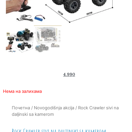
6.790
4.990
rsd
Нема на залихама
Почетна
/
Novogodišnja akcija
/ Rock Crawler sivi na
daljinski sa kamerom
Rock Crawler sivi na daljinski sa kamerom