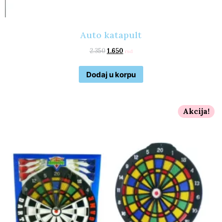
Auto katapult
2.350
1.650
rsd
Dodaj u korpu
Akcija!