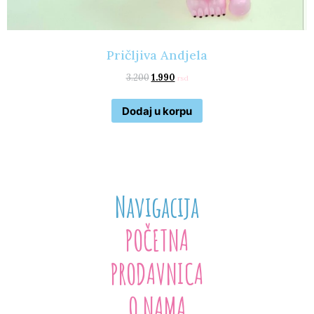
Pričljiva Andjela
3.200
1.990
rsd
Dodaj u korpu
Navigacija
POČETNA
PRODAVNICA
O NAMA