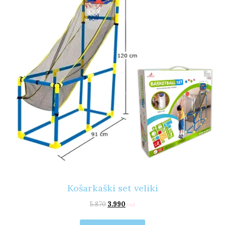
Košarkaški set veliki
5.870
3.990
rsd