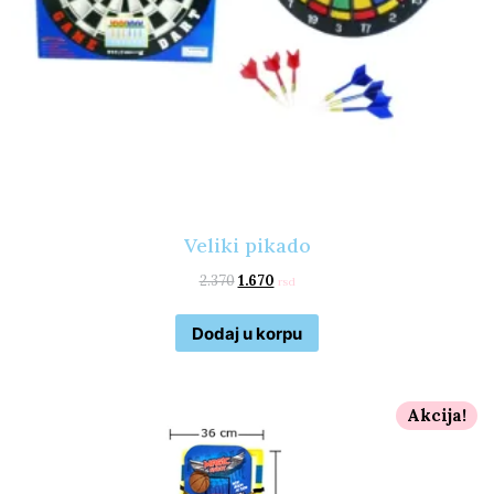
Veliki pikado
2.370
1.670
rsd
Dodaj u korpu
Akcija!