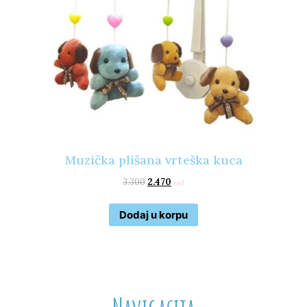
Muzička plišana vrteška kuca
3.300
2.470
rsd
Dodaj u korpu