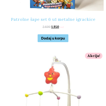
Patrolne šape set 6 u1 metalne igrackice
2.600
1.950
rsd
Dodaj u korpu
Akcija!