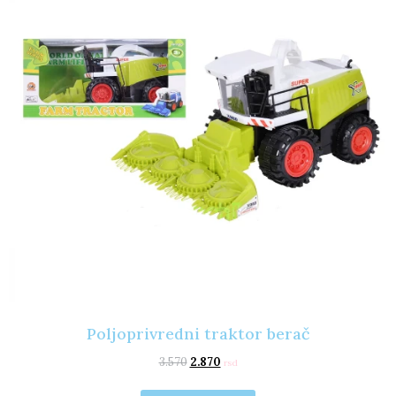
Poljoprivredni traktor berač
3.570
2.870
rsd