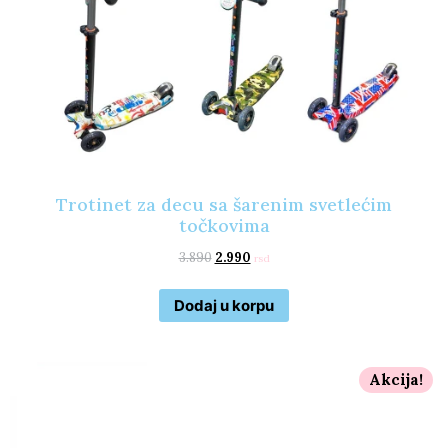
Trotinet za decu sa šarenim svetlećim
točkovima
3.890
2.990
rsd
Dodaj u korpu
Akcija!