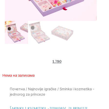
2.950
1.790
rsd
Нема на залихама
Почетна
/
Najnovije igračke
/ Sminka i kozmetika -
jednorog za princeze
Sminka i kozmetika -jednorog za princeze