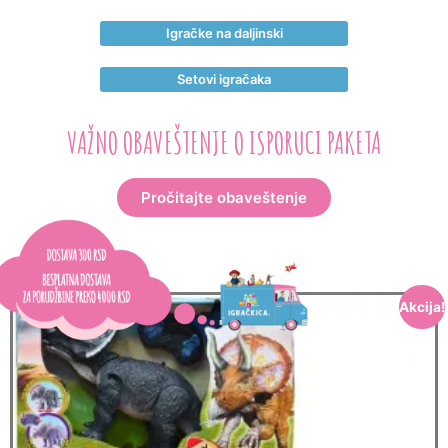
Igračke na daljinski
Setovi igračaka
VAŽNO OBAVEŠTENJE O ISPORUCI PAKETA
Pročitajte obaveštenje
Akcija!