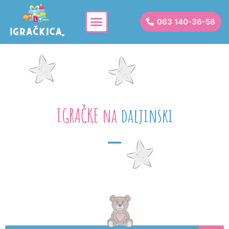
063 140-36-58
IGRAČKE na
d
a
l
j
i
n
s
k
i