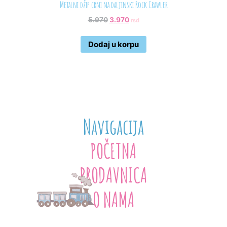
Metalni džip crni na daljinski Rock Crawler
5.970
3.970
rsd
Dodaj u korpu
Navigacija
POČETNA
PRODAVNICA
O NAMA