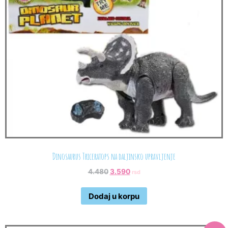
Dinosaurus Triceratops na daljinsko upravljenje
4.480
3.590
rsd
Dodaj u korpu