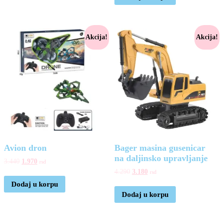
Akcija!
Akcija!
Avion dron
Bager masina gusenicar
na daljinsko upravljanje
3.440
1.970
rsd
4.290
3.180
rsd
Dodaj u korpu
Dodaj u korpu