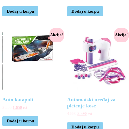
Dodaj u korpu
Dodaj u korpu
Akcija!
Akcija!
Auto katapult
Automatski uređaj za
pletenje kose
2.350
1.650
rsd
4.880
3.390
rsd
Dodaj u korpu
Dodaj u korpu