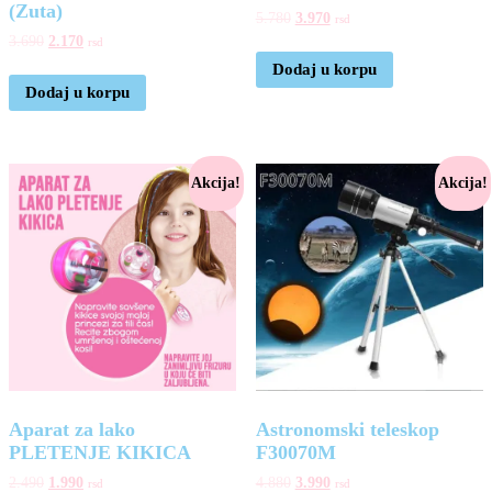
(Zuta)
5.780
3.970
rsd
3.690
2.170
rsd
Dodaj u korpu
Dodaj u korpu
Akcija!
Akcija!
Aparat za lako
Astronomski teleskop
PLETENJE KIKICA
F30070M
2.490
1.990
4.880
3.990
rsd
rsd