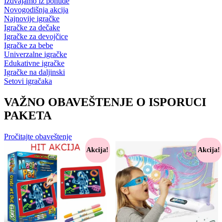
Izdvajamo iz ponude
Novogodišnja akcija
Najnovije igračke
Igračke za dečake
Igračke za devojčice
Igračke za bebe
Univerzalne igračke
Edukativne igračke
Igračke na daljinski
Setovi igračaka
VAŽNO OBAVEŠTENJE O ISPORUCI
PAKETA
Pročitajte obaveštenje
Akcija!
Akcija!