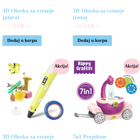
3D Olovka za crtanje
3D Olovka za crtanje
(plava)
(roza)
3.690
2.170
3.690
2.170
rsd
rsd
Dodaj u korpu
Dodaj u korpu
Akcija!
Akcija!
3D Olovka za crtanje
7u1 Projektor