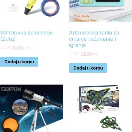
3D Olovka za crtanje
Aritmeticka tabla za
(Zuta)
crtanje računanje i
igranje
3.690
2.170
rsd
2.550
1.590
rsd
Dodaj u korpu
Dodaj u korpu