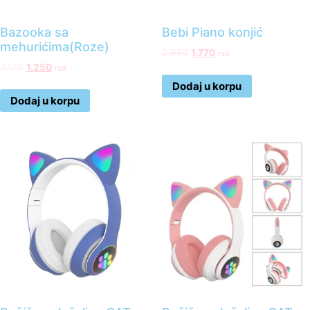
Bazooka sa
Bebi Piano konjić
mehurićima(Roze)
2.950
1.770
rsd
2.170
1.250
rsd
Dodaj u korpu
Dodaj u korpu