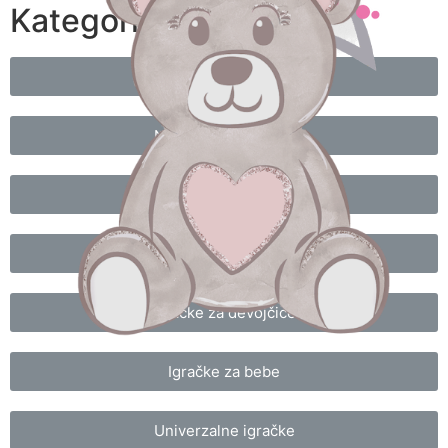
Kategorije
Izdvajamo iz ponude
Novogodišnja akcija
Najnovije igračke
Igračke za dečake
Igračke za devojčice
Igračke za bebe
Univerzalne igračke