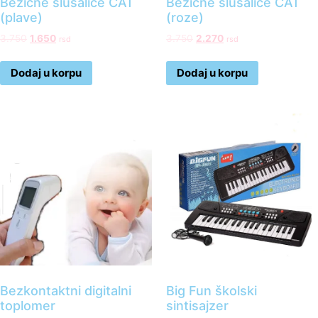
Bežične slušalice CAT
Bežične slušalice CAT
(plave)
(roze)
3.750
1.650
3.750
2.270
rsd
rsd
Dodaj u korpu
Dodaj u korpu
Bezkontaktni digitalni
Big Fun školski
toplomer
sintisajzer