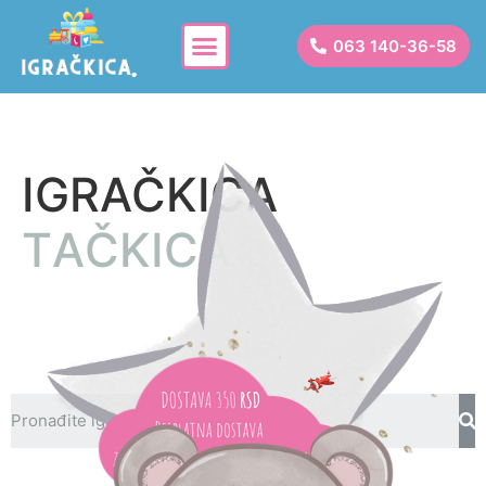
063 140-36-58
IGRAČKICA
T
A
Č
K
I
C
A