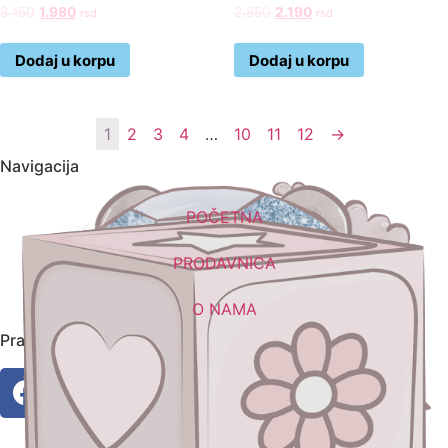
3.150
1.980
2.850
2.190
rsd
rsd
Dodaj u korpu
Dodaj u korpu
1
2
3
4
…
10
11
12
→
Navigacija
POČETNA
PRODAVNICA
O NAMA
Pratite nas