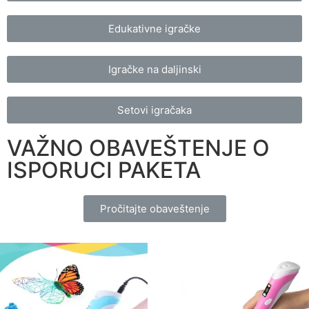
Edukativne igračke
Igračke na daljinski
Setovi igračaka
VAŽNO OBAVEŠTENJE O
ISPORUCI PAKETA
Pročitajte obaveštenje