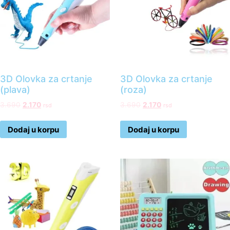
3D Olovka za crtanje
3D Olovka za crtanje
(plava)
(roza)
3.690
2.170
3.690
2.170
rsd
rsd
Dodaj u korpu
Dodaj u korpu