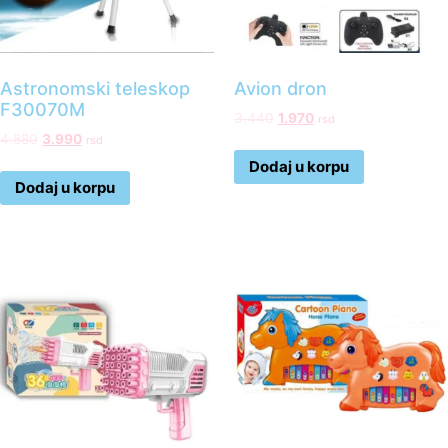
Astronomski teleskop
Avion dron
F30070M
3.440
1.970
rsd
4.880
3.990
rsd
Dodaj u korpu
Dodaj u korpu