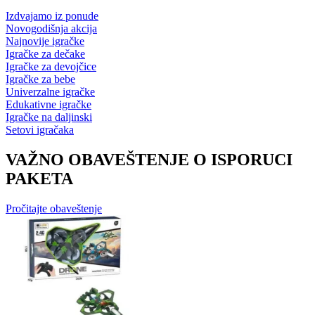
Izdvajamo iz ponude
Novogodišnja akcija
Najnovije igračke
Igračke za dečake
Igračke za devojčice
Igračke za bebe
Univerzalne igračke
Edukativne igračke
Igračke na daljinski
Setovi igračaka
VAŽNO OBAVEŠTENJE O ISPORUCI
PAKETA
Pročitajte obaveštenje