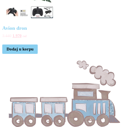
Avion dron
3.440
1.970
rsd
Dodaj u korpu