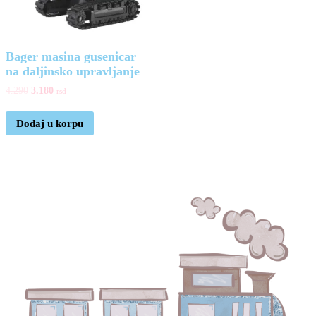
Bager masina gusenicar
na daljinsko upravljanje
4.290
3.180
rsd
Dodaj u korpu