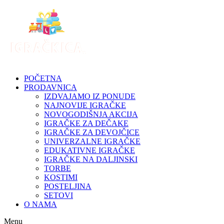
Skip
to
content
POČETNA
PRODAVNICA
IZDVAJAMO IZ PONUDE
NAJNOVIJE IGRAČKE
NOVOGODIŠNJA AKCIJA
IGRAČKE ZA DEČAKE
IGRAČKE ZA DEVOJČICE
UNIVERZALNE IGRAČKE
EDUKATIVNE IGRAČKE
IGRAČKE NA DALJINSKI
TORBE
KOSTIMI
POSTELJINA
SETOVI
O NAMA
Menu