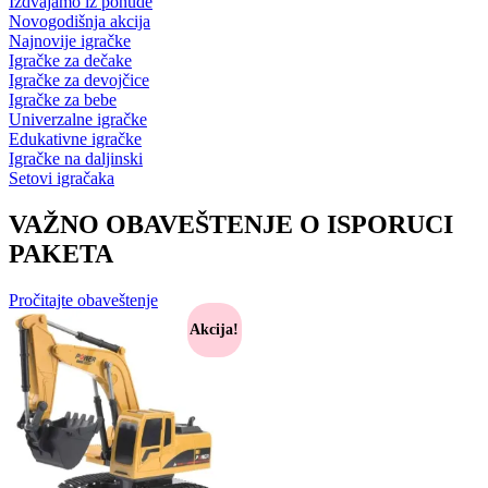
Izdvajamo iz ponude
Novogodišnja akcija
Najnovije igračke
Igračke za dečake
Igračke za devojčice
Igračke za bebe
Univerzalne igračke
Edukativne igračke
Igračke na daljinski
Setovi igračaka
VAŽNO OBAVEŠTENJE O ISPORUCI
PAKETA
Pročitajte obaveštenje
Akcija!