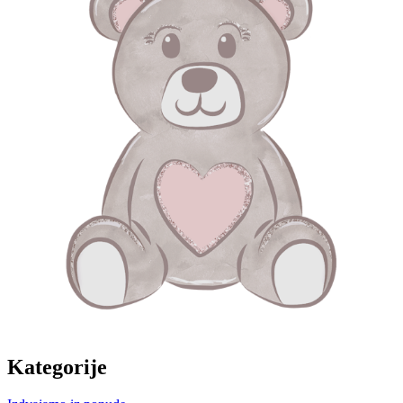
Kategorije