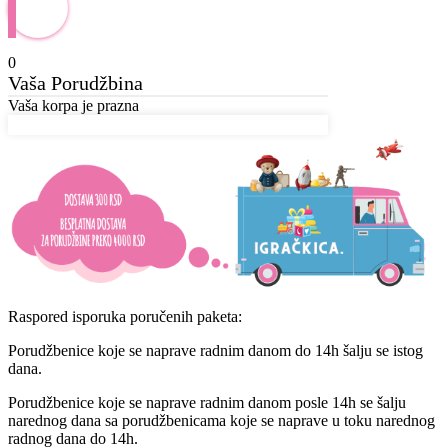
0
Vaša Porudžbina
Vaša korpa je prazna
Raspored isporuka poručenih paketa:
Porudžbenice koje se naprave radnim danom do 14h šalju se istog
dana.
Porudžbenice koje se naprave radnim danom posle 14h se šalju
narednog dana sa porudžbenicama koje se naprave u toku narednog
radnog dana do 14h.