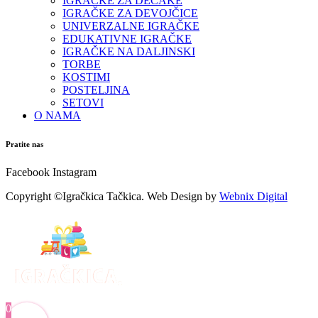
IGRAČKE ZA DEČAKE
IGRAČKE ZA DEVOJČICE
UNIVERZALNE IGRAČKE
EDUKATIVNE IGRAČKE
IGRAČKE NA DALJINSKI
TORBE
KOSTIMI
POSTELJINA
SETOVI
O NAMA
Pratite nas
Facebook
Instagram
Copyright ©Igračkica Tačkica. Web Design by
Webnix Digital
0