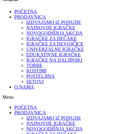
POČETNA
PRODAVNICA
IZDVAJAMO IZ PONUDE
NAJNOVIJE IGRAČKE
NOVOGODIŠNJA AKCIJA
IGRAČKE ZA DEČAKE
IGRAČKE ZA DEVOJČICE
UNIVERZALNE IGRAČKE
EDUKATIVNE IGRAČKE
IGRAČKE NA DALJINSKI
TORBE
KOSTIMI
POSTELJINA
SETOVI
O NAMA
Menu
POČETNA
PRODAVNICA
IZDVAJAMO IZ PONUDE
NAJNOVIJE IGRAČKE
NOVOGODIŠNJA AKCIJA