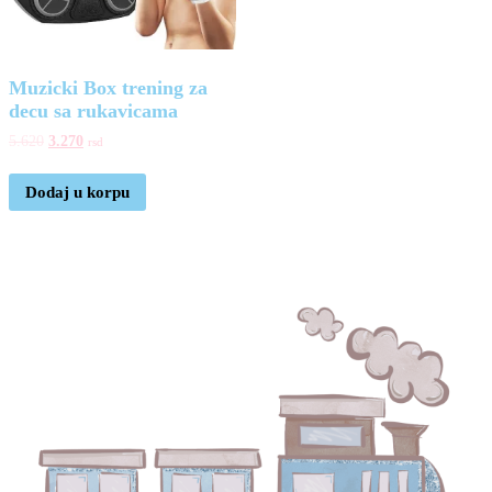
Muzicki Box trening za
decu sa rukavicama
5.620
3.270
rsd
Dodaj u korpu