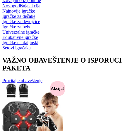
Izdvajamo iz ponude
Novogodišnja akcija
Najnovije igračke
Igračke za dečake
Igračke za devojčice
Igračke za bebe
Univerzalne igračke
Edukativne igračke
Igračke na daljinski
Setovi igračaka
VAŽNO OBAVEŠTENJE O ISPORUCI
PAKETA
Pročitajte obaveštenje
Akcija!