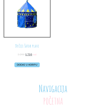
Dečiji šator plavi
2.200
1.750
rsd
DODAJ U KORPU
Navigacija
POČETNA