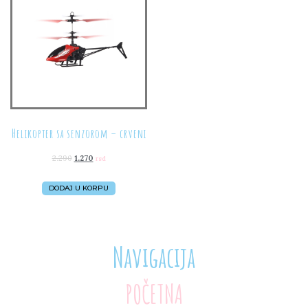
Helikopter sa senzorom – crveni
2.290
1.270
rsd
DODAJ U KORPU
Navigacija
POČETNA