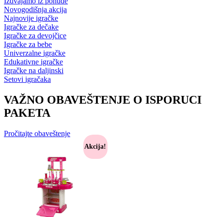
Izdvajamo iz ponude
Novogodišnja akcija
Najnovije igračke
Igračke za dečake
Igračke za devojčice
Igračke za bebe
Univerzalne igračke
Edukativne igračke
Igračke na daljinski
Setovi igračaka
VAŽNO OBAVEŠTENJE O ISPORUCI
PAKETA
Pročitajte obaveštenje
Akcija!