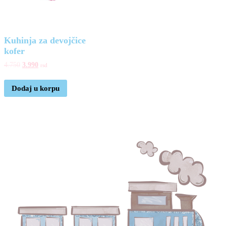
Kuhinja za devojčice
kofer
4.750
3.990
rsd
Dodaj u korpu