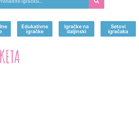
lne
Edukativne
Igračke na
Setovi
e
igračke
daljinski
igračaka
KETA