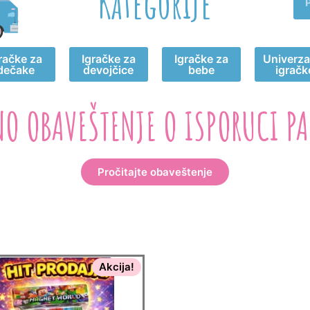
Kategorije
račke za
Igračke za
Igračke za
Univerza
dečake
devojčice
bebe
igračk
NO OBAVEŠTENJE O ISPORUCI PA
Pročitajte obaveštenje
Akcija!