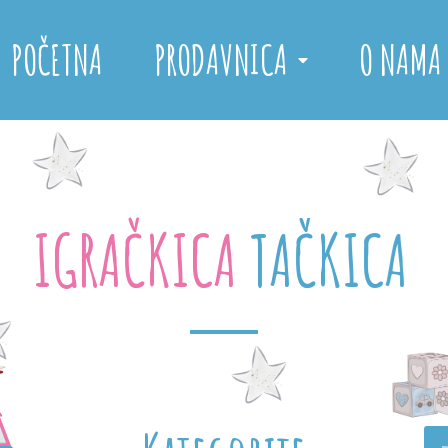
POČETNA
PRODAVNICA
O NAMA
IGRAČKICA
T
A
Č
K
I
C
A