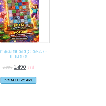
aft magnetne kocke(80 komada) –
HIT IGRAČKA!
1.490
rsd
2.690
DODAJ U KORPU