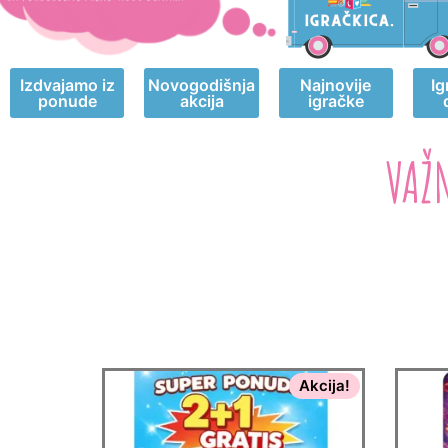
Izdvajamo iz
Novogodišnja
Najnovije
Ig
ponude
akcija
igračke
VAŽ
Akcija!