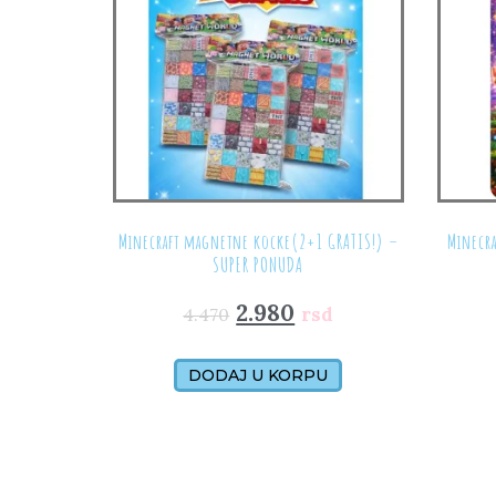
Minecraft magnetne kocke(2+1 GRATIS!) –
Minecr
SUPER PONUDA
2.980
rsd
4.470
DODAJ U KORPU