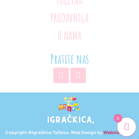
POČETNA
PRODAVNICA
O NAMA
Pratite nas
0
Copyright ©Igračkica Tačkica. Web Design by
Webnix Digital