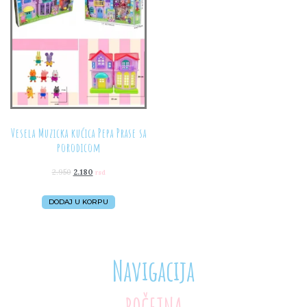
Vesela Muzicka kućica Pepa Prase sa
porodicom
2.950
2.180
rsd
DODAJ U KORPU
Navigacija