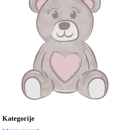
Kategorije