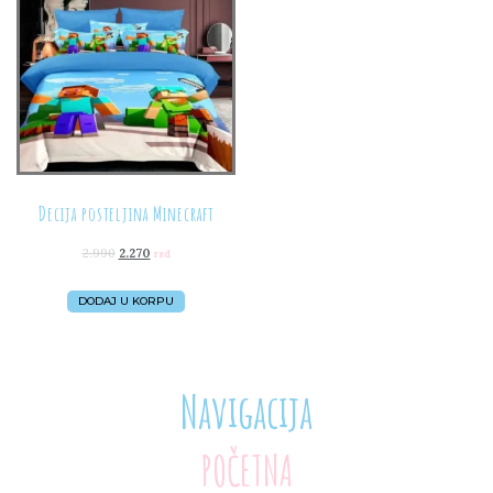
Decija posteljina Minecraft
2.990
2.270
rsd
DODAJ U KORPU
Navigacija
POČETNA