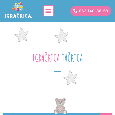
063 140-36-58
IGRAČKICA
T
A
Č
K
I
C
A