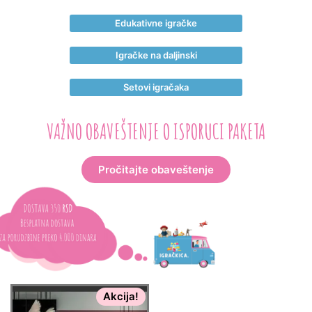
Edukativne igračke
Igračke na daljinski
Setovi igračaka
VAŽNO OBAVEŠTENJE O ISPORUCI PAKETA
Pročitajte obaveštenje
Akcija!