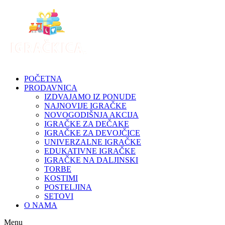
Skip
to
content
POČETNA
PRODAVNICA
IZDVAJAMO IZ PONUDE
NAJNOVIJE IGRAČKE
NOVOGODIŠNJA AKCIJA
IGRAČKE ZA DEČAKE
IGRAČKE ZA DEVOJČICE
UNIVERZALNE IGRAČKE
EDUKATIVNE IGRAČKE
IGRAČKE NA DALJINSKI
TORBE
KOSTIMI
POSTELJINA
SETOVI
O NAMA
Menu