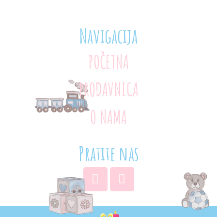
Navigacija
POČETNA
PRODAVNICA
O NAMA
Pratite nas