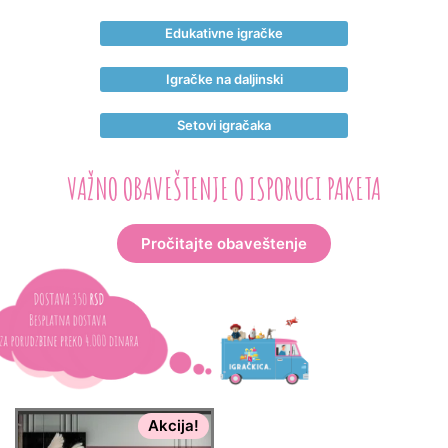
Edukativne igračke
Igračke na daljinski
Setovi igračaka
VAŽNO OBAVEŠTENJE O ISPORUCI PAKETA
Pročitajte obaveštenje
Akcija!