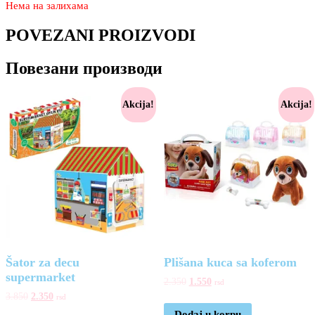
Нема на залихама
POVEZANI PROIZVODI
Повезани производи
Akcija!
Akcija!
Šator za decu
Plišana kuca sa koferom
supermarket
2.350
1.550
rsd
3.850
2.350
rsd
Dodaj u korpu