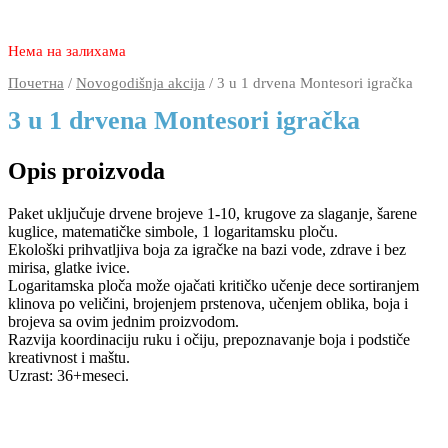
2.350
1.370
rsd
Нема на залихама
Почетна
/
Novogodišnja akcija
/ 3 u 1 drvena Montesori igračka
3 u 1 drvena Montesori igračka
Opis proizvoda
Paket uključuje drvene brojeve 1-10, krugove za slaganje, šarene
kuglice, matematičke simbole, 1 logaritamsku ploču.
Ekološki prihvatljiva boja za igračke na bazi vode, zdrave i bez
mirisa, glatke ivice.
Logaritamska ploča može ojačati kritičko učenje dece sortiranjem
klinova po veličini, brojenjem prstenova, učenjem oblika, boja i
brojeva sa ovim jednim proizvodom.
Razvija koordinaciju ruku i očiju, prepoznavanje boja i podstiče
kreativnost i maštu.
Uzrast: 36+meseci.
2.350
1.370
rsd