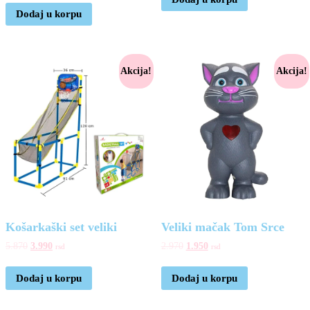
Dodaj u korpu
Akcija!
Akcija!
Košarkaški set veliki
Veliki mačak Tom Srce
5.870
3.990
2.970
1.950
rsd
rsd
Dodaj u korpu
Dodaj u korpu