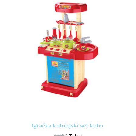
Igračka kuhinjski set kofer
4.750
3.990
rsd