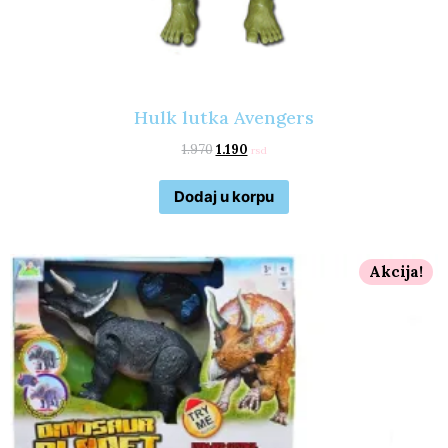
Hulk lutka Avengers
1.970
1.190
rsd
Dodaj u korpu
Akcija!