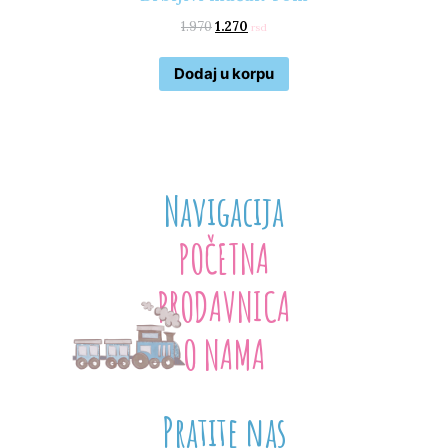
1.970
1.270
rsd
Dodaj u korpu
Navigacija
POČETNA
PRODAVNICA
O NAMA
Pratite nas