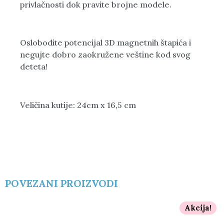
privlačnosti dok pravite brojne modele.
Oslobodite potencijal 3D magnetnih štapića i
negujte dobro zaokružene veštine kod svog
deteta!
Veličina kutije: 24cm x 16,5 cm
POVEZANI PROIZVODI
Akcija!