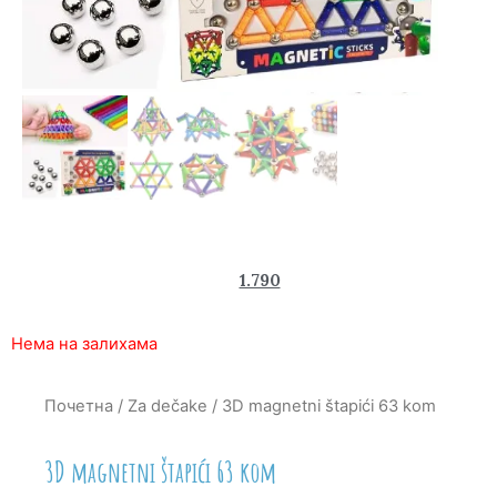
2.790
1.790
rsd
Нема на залихама
Почетна
/
Za dečake
/ 3D magnetni štapići 63 kom
3D magnetni štapići 63 kom