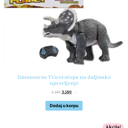
Dinosaurus Triceratops na daljinsko
upravljenje
4.480
3.590
rsd
Dodaj u korpu
Akcija!