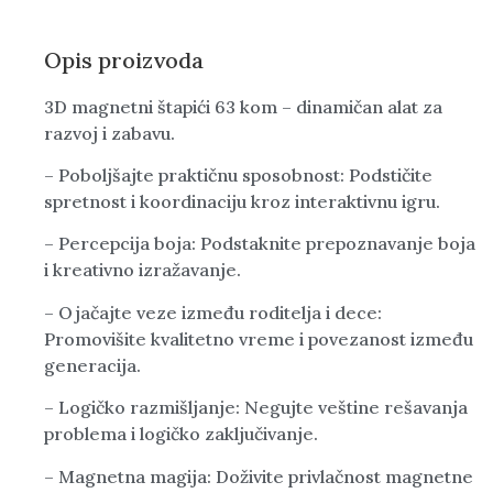
Opis proizvoda
3D magnetni štapići 63 kom – dinamičan alat za
razvoj i zabavu.
– Poboljšajte praktičnu sposobnost: Podstičite
spretnost i koordinaciju kroz interaktivnu igru.
– Percepcija boja: Podstaknite prepoznavanje boja
i kreativno izražavanje.
– Ojačajte veze između roditelja i dece:
Promovišite kvalitetno vreme i povezanost između
generacija.
– Logičko razmišljanje: Negujte veštine rešavanja
problema i logičko zaključivanje.
– Magnetna magija: Doživite privlačnost magnetne