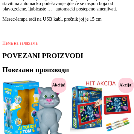
staviti na automacko podešavanje gde će se raspon boja od
plavo,zelene, ljubicaste … automacki postepeno smenjivati.
Mesec-lampa radi na USB kabl, prečnik joj je 15 cm
2.240
1.670
rsd
Нема на залихама
POVEZANI PROIZVODI
Повезани производи
Akcija!
Akcija!