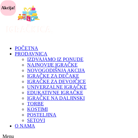
Akcija!
POČETNA
PRODAVNICA
IZDVAJAMO IZ PONUDE
NAJNOVIJE IGRAČKE
NOVOGODIŠNJA AKCIJA
IGRAČKE ZA DEČAKE
IGRAČKE ZA DEVOJČICE
UNIVERZALNE IGRAČKE
EDUKATIVNE IGRAČKE
IGRAČKE NA DALJINSKI
TORBE
KOSTIMI
POSTELJINA
SETOVI
O NAMA
Menu