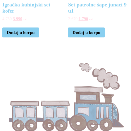
Igračka kuhinjski set
Set patrolne šape junaci 9
kofer
u1
4.750
3.990
2.670
1.790
rsd
rsd
Dodaj u korpu
Dodaj u korpu