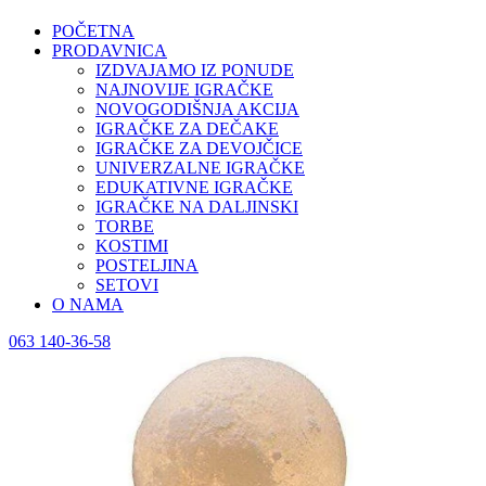
POČETNA
PRODAVNICA
IZDVAJAMO IZ PONUDE
NAJNOVIJE IGRAČKE
NOVOGODIŠNJA AKCIJA
IGRAČKE ZA DEČAKE
IGRAČKE ZA DEVOJČICE
UNIVERZALNE IGRAČKE
EDUKATIVNE IGRAČKE
IGRAČKE NA DALJINSKI
TORBE
KOSTIMI
POSTELJINA
SETOVI
O NAMA
063 140-36-58