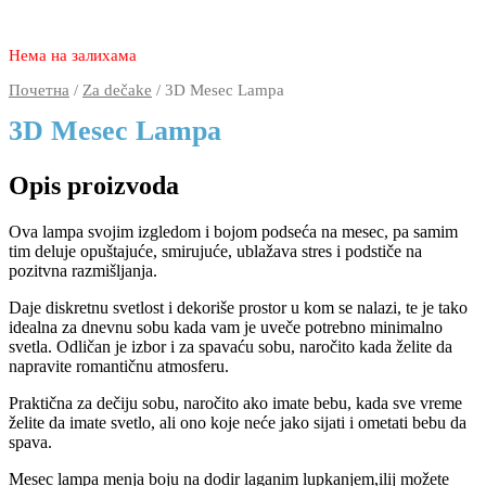
2.240
1.670
rsd
Нема на залихама
Почетна
/
Za dečake
/ 3D Mesec Lampa
3D Mesec Lampa
Opis proizvoda
Ova lampa svojim izgledom i bojom podseća na mesec, pa samim
tim deluje opuštajuće, smirujuće, ublažava stres i podstiče na
pozitvna razmišljanja.
Daje diskretnu svetlost i dekoriše prostor u kom se nalazi, te je tako
idealna za dnevnu sobu kada vam je uveče potrebno minimalno
svetla. Odličan je izbor i za spavaću sobu, naročito kada želite da
napravite romantičnu atmosferu.
Praktična za dečiju sobu, naročito ako imate bebu, kada sve vreme
želite da imate svetlo, ali ono koje neće jako sijati i ometati bebu da
spava.
Mesec lampa menja boju na dodir laganim lupkanjem,ilij možete