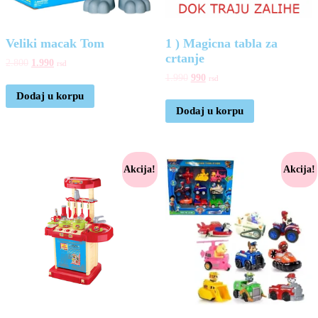
Veliki macak Tom
1 ) Magicna tabla za
crtanje
2.800
1.990
rsd
1.990
990
rsd
Dodaj u korpu
Dodaj u korpu
Akcija!
Akcija!