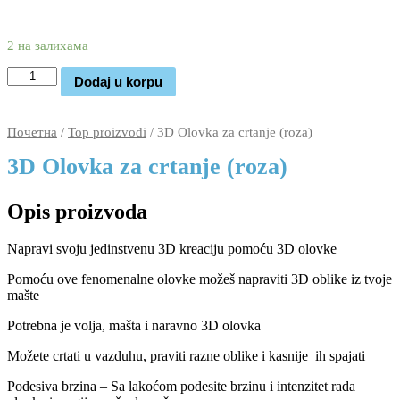
3.690
2.170
rsd
2 на залихама
3D
Dodaj u korpu
Olovka
za
crtanje
Почетна
/
Top proizvodi
/ 3D Olovka za crtanje (roza)
(roza)
количина
3D Olovka za crtanje (roza)
Opis proizvoda
Napravi svoju jedinstvenu 3D kreaciju pomoću 3D olovke
Pomoću ove fenomenalne olovke možeš napraviti 3D oblike iz tvoje
mašte
Potrebna je volja, mašta i naravno 3D olovka
Možete crtati u vazduhu, praviti razne oblike i kasnije ih spajati
Podesiva brzina – Sa lakoćom podesite brzinu i intenzitet rada