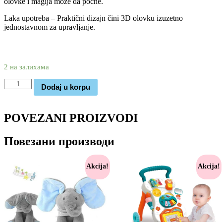
olovke i magija može da počne.
Laka upotreba – Praktični dizajn čini 3D olovku izuzetno
jednostavnom za upravljanje.
3.690
2.170
rsd
2 на залихама
3D
Dodaj u korpu
Olovka
za
crtanje
POVEZANI PROIZVODI
(roza)
количина
Повезани производи
Akcija!
Akcija!