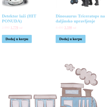
Detektor laži (HIT
Dinosaurus Triceratops na
PONUDA)
daljinsko upravljenje
2.990
1.770
4.480
3.590
rsd
rsd
Dodaj u korpu
Dodaj u korpu