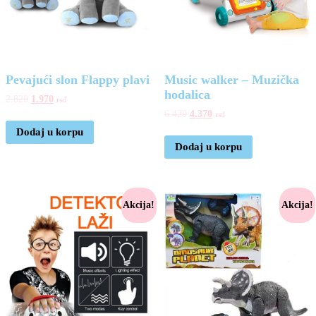
Pevajući slon Flappy plavi
Music walker – Muzička
hodalica
2.820
1.970
rsd
6.420
4.370
rsd
Dodaj u korpu
Dodaj u korpu
Akcija!
Akcija!