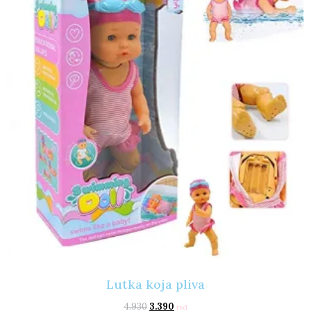
Lutka koja pliva
4.930
3.390
rsd