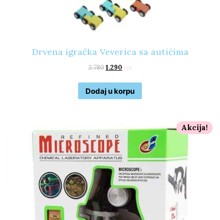
Drvena igračka Veverica sa autićima
2.780
1.290
rsd
Dodaj u korpu
Akcija!