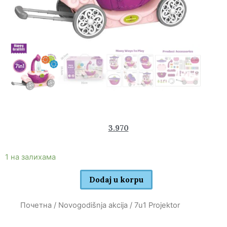
5.780
3.970
rsd
1 на залихама
Dodaj u korpu
Почетна
/
Novogodišnja akcija
/ 7u1 Projektor