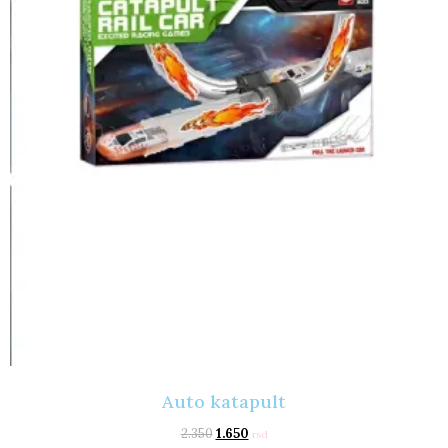
Auto katapult
2.350
1.650
rsd