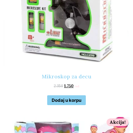
Mikroskop za decu
2.350
1.750
rsd
Dodaj u korpu
Akcija!