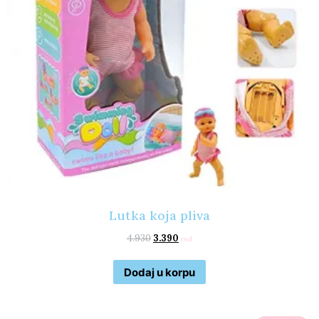
Lutka koja pliva
4.930
3.390
rsd
Dodaj u korpu