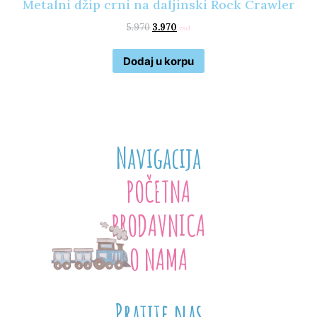
Metalni džip crni na daljinski Rock Crawler
5.970
3.970
rsd
Dodaj u korpu
Navigacija
POČETNA
PRODAVNICA
O NAMA
Pratite nas