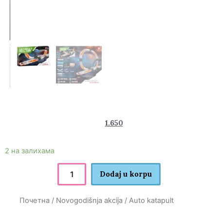
2.350
1.650
rsd
2 на залихама
Dodaj u korpu
Почетна
/
Novogodišnja akcija
/ Auto katapult