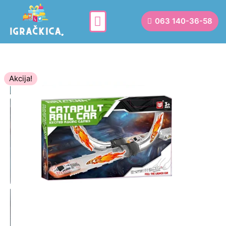
063 140-36-58
Akcija!