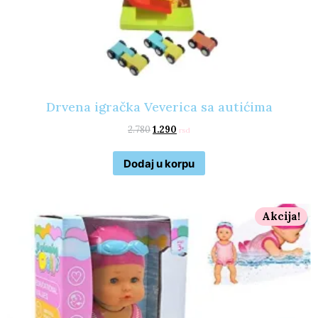
Drvena igračka Veverica sa autićima
2.780
1.290
rsd
Dodaj u korpu
Akcija!