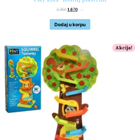
2.350
1.670
rsd
Dodaj u korpu
Akcija!