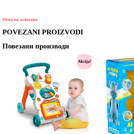
2.850
1.990
rsd
Нема на залихама
POVEZANI PROIZVODI
Повезани производи
Akcija!