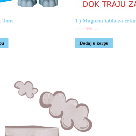
k Tom
1 ) Magicna tabla za crta
1.990
990
rsd
pu
Dodaj u korpu