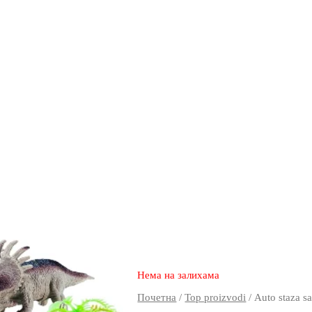
2.850
1.990
rsd
Нема на залихама
Почетна
/
Top proizvodi
/ Auto staza s