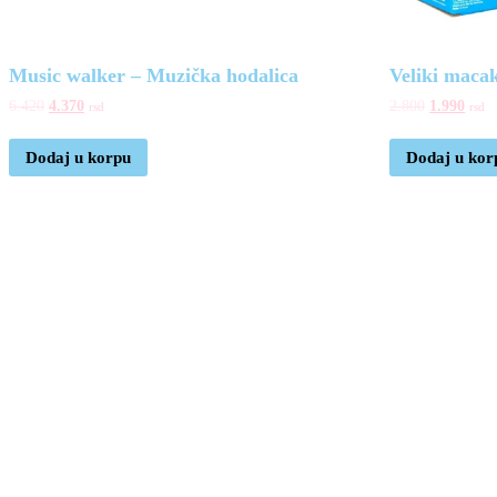
Music walker – Muzička hodalica
Veliki maca
6.420
4.370
2.800
1.990
rsd
rsd
Dodaj u korpu
Dodaj u kor