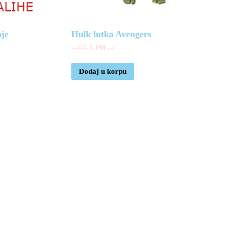
nje
Hulk lutka Avengers
1.970
1.190
rsd
Dodaj u korpu