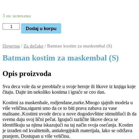
2.250
1.170
rsd
3 на залихама
Batman
Dodaj u korpu
kostim
za
maskembal
Почетна
/
Za dečake
/ Batman kostim za maskembal (S)
(S)
количина
Batman kostim za maskembal (S)
Opis proizvoda
Sva deca vole da se preoblače u svoje heroje ili likove iz knjiga koje
čitaju. Dajte im nekoliko kostima i igraće se ceo dan.
Kostimi za maskenbale, rodjendane,zurke.Mnogo sjajnih modela u
više veličina,sigurni smo da ce to biti prava zabava za vase
malisane..Kostimi uvode decu u nove dogodovštine stimulišući ih da
svemu daju svoj lični pečat. Igrajući različite likove deca se
identifikuju sa njima iskazujući na taj način svoja osećanja. Kostim
je izrađen od kvalitetnih, antialergijskih materijala, lako se održava
pranjem. Dostupan u više veličina.