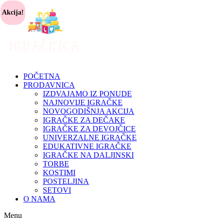
Akcija!
POČETNA
PRODAVNICA
IZDVAJAMO IZ PONUDE
NAJNOVIJE IGRAČKE
NOVOGODIŠNJA AKCIJA
IGRAČKE ZA DEČAKE
IGRAČKE ZA DEVOJČICE
UNIVERZALNE IGRAČKE
EDUKATIVNE IGRAČKE
IGRAČKE NA DALJINSKI
TORBE
KOSTIMI
POSTELJINA
SETOVI
O NAMA
Menu