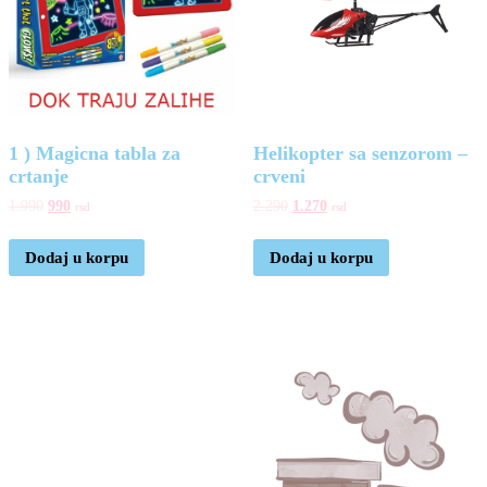
1 ) Magicna tabla za
Helikopter sa senzorom –
crtanje
crveni
1.990
990
2.290
1.270
rsd
rsd
Dodaj u korpu
Dodaj u korpu