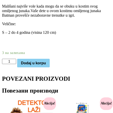
Mališani najviše vole kada mogu da se obuku u kostim svog
omiljenog junaka.Vaše dete u ovom kostimu omiljenog junaka
Batman provešće nezaboravne trenutke u igri.
Veličine:
S – 2 do 4 godina (visina 120 cm)
2.250
1.170
rsd
3 на залихама
Batman
Dodaj u korpu
kostim
za
maskembal
POVEZANI PROIZVODI
(S)
количина
Повезани производи
Akcija!
Akcija!