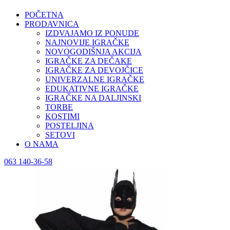
POČETNA
PRODAVNICA
IZDVAJAMO IZ PONUDE
NAJNOVIJE IGRAČKE
NOVOGODIŠNJA AKCIJA
IGRAČKE ZA DEČAKE
IGRAČKE ZA DEVOJČICE
UNIVERZALNE IGRAČKE
EDUKATIVNE IGRAČKE
IGRAČKE NA DALJINSKI
TORBE
KOSTIMI
POSTELJINA
SETOVI
O NAMA
063 140-36-58