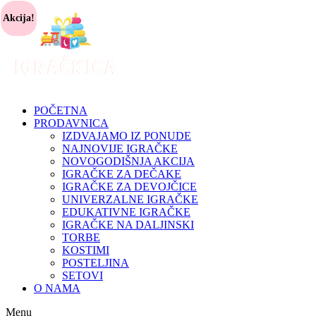
Akcija!
POČETNA
PRODAVNICA
IZDVAJAMO IZ PONUDE
NAJNOVIJE IGRAČKE
NOVOGODIŠNJA AKCIJA
IGRAČKE ZA DEČAKE
IGRAČKE ZA DEVOJČICE
UNIVERZALNE IGRAČKE
EDUKATIVNE IGRAČKE
IGRAČKE NA DALJINSKI
TORBE
KOSTIMI
POSTELJINA
SETOVI
O NAMA
Menu