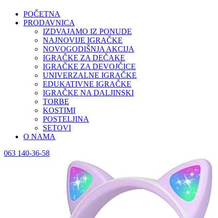
POČETNA
PRODAVNICA
IZDVAJAMO IZ PONUDE
NAJNOVIJE IGRAČKE
NOVOGODIŠNJA AKCIJA
IGRAČKE ZA DEČAKE
IGRAČKE ZA DEVOJČICE
UNIVERZALNE IGRAČKE
EDUKATIVNE IGRAČKE
IGRAČKE NA DALJINSKI
TORBE
KOSTIMI
POSTELJINA
SETOVI
O NAMA
063 140-36-58