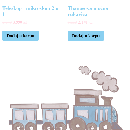
Teleskop i mikroskop 2 u
Thanosova moćna
1
rukavica
5.570
3.990
3.650
2.170
rsd
rsd
Dodaj u korpu
Dodaj u korpu