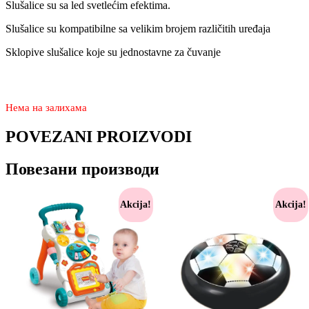
Slušalice su sa led svetlećim efektima.
Slušalice su kompatibilne sa velikim brojem različitih uređaja
Sklopive slušalice koje su jednostavne za čuvanje
3.750
1.790
rsd
Нема на залихама
POVEZANI PROIZVODI
Повезани производи
Akcija!
Akcija!