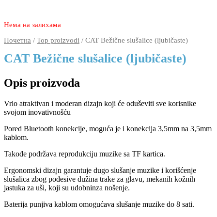
3.750
1.790
rsd
Нема на залихама
Почетна
/
Top proizvodi
/ CAT Bežične slušalice (ljubičaste)
CAT Bežične slušalice (ljubičaste)
Opis proizvoda
Vrlo atraktivan i moderan dizajn koji će oduševiti sve korisnike
svojom inovativnošću
Pored Bluetooth konekcije, moguća je i konekcija 3,5mm na 3,5mm
kablom.
Takođe podržava reprodukciju muzike sa TF kartica.
Ergonomski dizajn garantuje dugo slušanje muzike i korišćenje
slušalica zbog podesive dužina trake za glavu, mekanih kožnih
jastuka za uši, koji su udobninza nošenje.
Baterija punjiva kablom omogućava slušanje muzike do 8 sati.