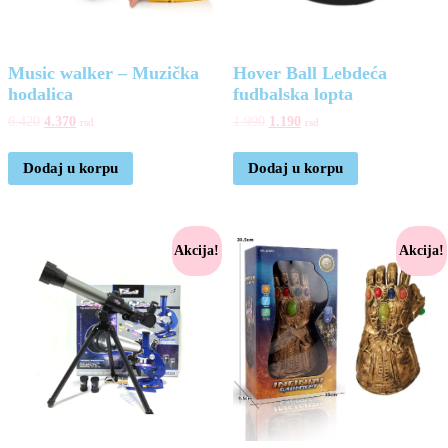
Music walker – Muzička
Hover Ball Lebdeća
hodalica
fudbalska lopta
6.420
4.370
1.990
1.190
rsd
rsd
Dodaj u korpu
Dodaj u korpu
Akcija!
Akcija!