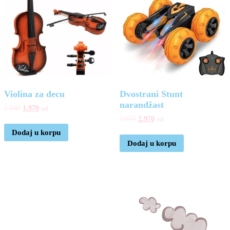
Violina za decu
Dvostrani Stunt
narandžast
2.890
1.970
rsd
3.970
2.970
rsd
Dodaj u korpu
Dodaj u korpu