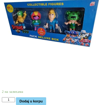
2.570
1.170
rsd
2 на залихама
Brawl
Dodaj u korpu
stars