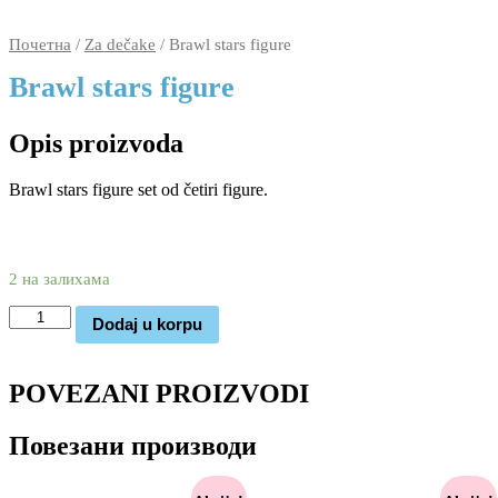
figure
количина
Почетна
/
Za dečake
/ Brawl stars figure
Brawl stars figure
Opis proizvoda
Brawl stars figure set od četiri figure.
2.570
1.170
rsd
2 на залихама
Brawl
Dodaj u korpu
stars
figure
количина
POVEZANI PROIZVODI
Повезани производи