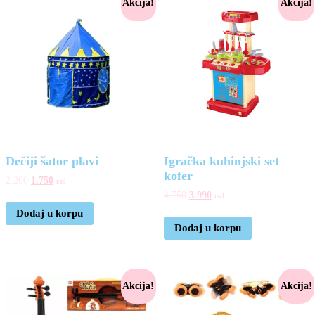
Akcija!
Akcija!
Dečiji šator plavi
Igračka kuhinjski set
kofer
2.200
1.750
rsd
4.750
3.990
rsd
Dodaj u korpu
Dodaj u korpu
Akcija!
Akcija!