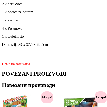
2 k narukvica
1 k bočica za parfem
1 k karmin
4 k Prstenovi
1 k toaletni sto
Dimenzije 39 x 37.5 x 29.5cm
3.750
2.770
rsd
Нема на залихама
POVEZANI PROIZVODI
Повезани производи
Akcija!
Akcija!