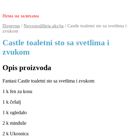
3.750
2.770
rsd
Нема на залихама
Почетна
/
Novogodišnja akcija
/ Castle toaletni sto sa svetlima i
zvukom
Castle toaletni sto sa svetlima i
zvukom
Opis proizvoda
Fantasi Castle toaletni sto sa svetlima i zvukom
1 k fen za kosu
1 k češalj
1 k ogledalo
2 k minđuše
2 k Ukosnica