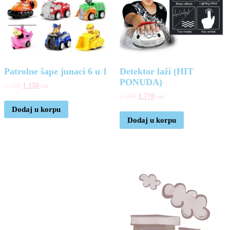
Patrolne šape junaci 6 u 1
Detektor laži (HIT
PONUDA)
2.230
1.150
rsd
2.990
1.770
rsd
Dodaj u korpu
Dodaj u korpu