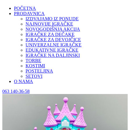
POČETNA
PRODAVNICA
IZDVAJAMO IZ PONUDE
NAJNOVIJE IGRAČKE
NOVOGODIŠNJA AKCIJA
IGRAČKE ZA DEČAKE
IGRAČKE ZA DEVOJČICE
UNIVERZALNE IGRAČKE
EDUKATIVNE IGRAČKE
IGRAČKE NA DALJINSKI
TORBE
KOSTIMI
POSTELJINA
SETOVI
O NAMA
063 140-36-58