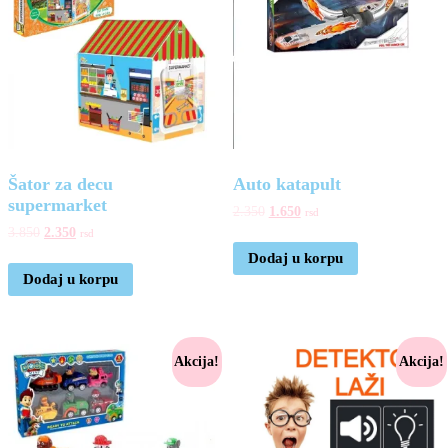
Šator za decu
Auto katapult
supermarket
2.350
1.650
rsd
3.850
2.350
rsd
Dodaj u korpu
Dodaj u korpu
Akcija!
Akcija!