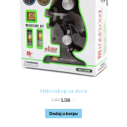
Mikroskop za decu
2.350
1.750
rsd
Dodaj u korpu