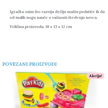
Igračka osim što razvija dečiju maštu podstiće ih da
od malih nogu nauče o važnosti štedenju novca.
Veličina proizvoda: 18 x 13 x 12 cm
POVEZANI PROIZVODI
Akcija!