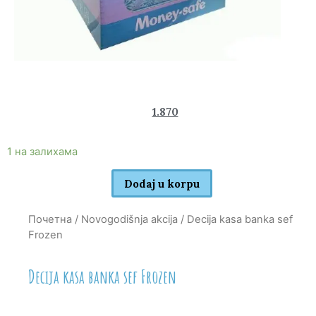
2.950
1.870
rsd
1 на залихама
Dodaj u korpu
Почетна
/
Novogodišnja akcija
/ Decija kasa banka sef
Frozen
Decija kasa banka sef Frozen