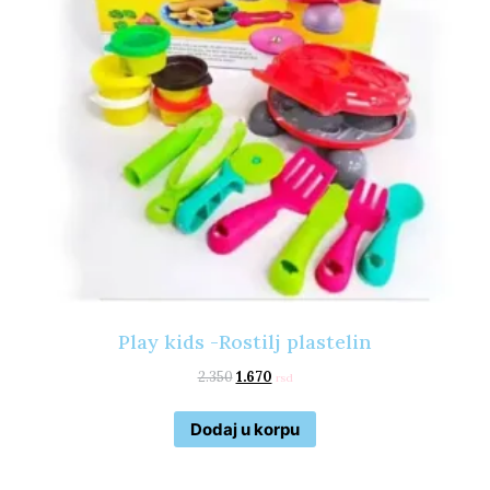
Play kids -Rostilj plastelin
2.350
1.670
rsd
Dodaj u korpu