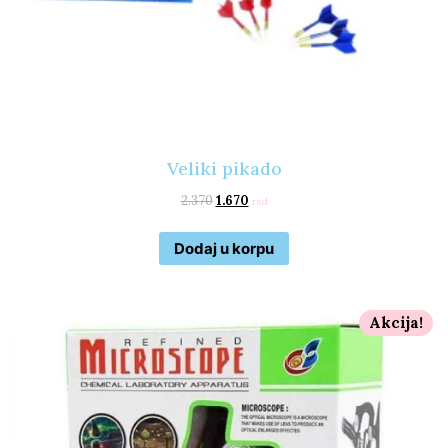
Veliki pikado
2.370
1.670
rsd
Dodaj u korpu
Akcija!