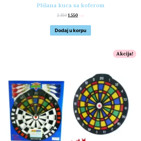
Plišana kuca sa koferom
2.350
1.550
rsd
Dodaj u korpu
Akcija!