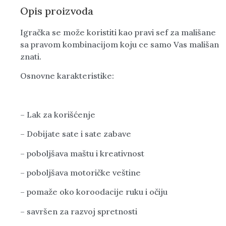
Opis proizvoda
Igračka se može koristiti kao pravi sef za mališane
sa pravom kombinacijom koju ce samo Vas mališan
znati.
Osnovne karakteristike:
– Lak za korišćenje
– Dobijate sate i sate zabave
– poboljšava maštu i kreativnost
– poboljšava motoričke veštine
– pomaže oko koroodacije ruku i očiju
– savršen za razvoj spretnosti