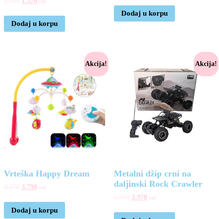
2.550
1.570
rsd
Dodaj u korpu
Dodaj u korpu
Akcija!
Akcija!
Vrteška Happy Dream
Metalni džip crni na
daljinski Rock Crawler
4.970
3.790
rsd
5.970
3.970
rsd
Dodaj u korpu