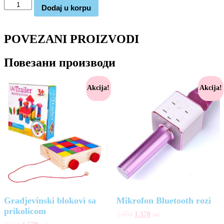
Decija
Dodaj u korpu
kasica
banka
Stitch
POVEZANI PROIZVODI
количина
Повезани производи
Akcija!
Akcija!
Gradjevinski blokovi sa
Mikrofon Bluetooth rozi
prikolicom
2.850
1.570
rsd