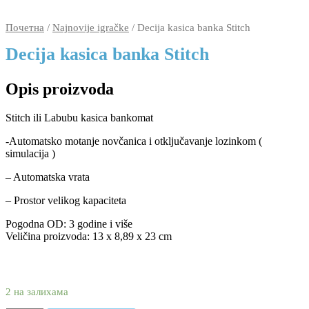
banka
Stitch
Почетна
/
Najnovije igračke
/ Decija kasica banka Stitch
количина
Decija kasica banka Stitch
Opis proizvoda
Stitch ili Labubu kasica bankomat
-Automatsko motanje novčanica i otključavanje lozinkom (
simulacija )
– Automatska vrata
– Prostor velikog kapaciteta
Pogodna OD: 3 godine i više
Veličina proizvoda: 13 x 8,89 x 23 cm
3.280
1.690
rsd
2 на залихама