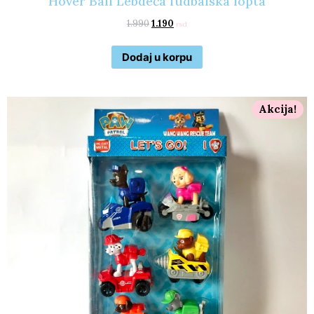
Hover Ball Lebdeća fudbalska lopta
1.990
1.190
rsd
Dodaj u korpu
Akcija!