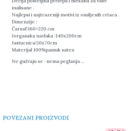
Decija posteljina prelepa i mekana za vase
malisane .
Najlepsi i najtrazeniji motivi iz omiljenih crtaca .
Dimenzije :
Čarsaf:160×220 cm
Jorganska navlaka :140x200cm
Jastucnica:50x70cm
Materijal 100%pamuk saten
Ne gužvaju se -nema peglanja …
POVEZANI PROIZVODI