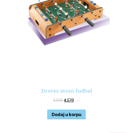
Drveni stoni fudbal
5.520
4.570
rsd
Dodaj u korpu