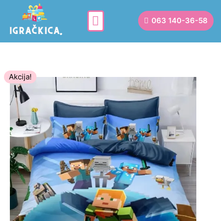
063 140-36-58
Akcija!