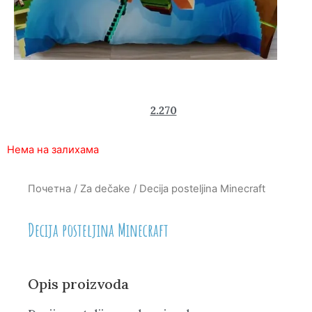
2.990
2.270
rsd
Нема на залихама
Почетна
/
Za dečake
/ Decija posteljina Minecraft
Decija posteljina Minecraft
Opis proizvoda