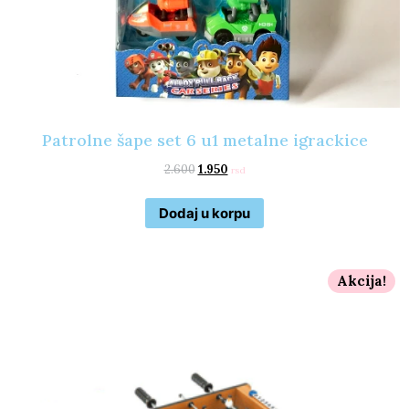
Patrolne šape set 6 u1 metalne igrackice
2.600
1.950
rsd
Dodaj u korpu
Akcija!