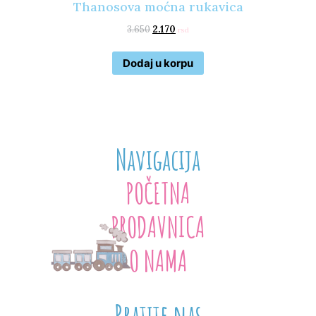
Thanosova moćna rukavica
3.650
2.170
rsd
Dodaj u korpu
Navigacija
POČETNA
PRODAVNICA
O NAMA
Pratite nas