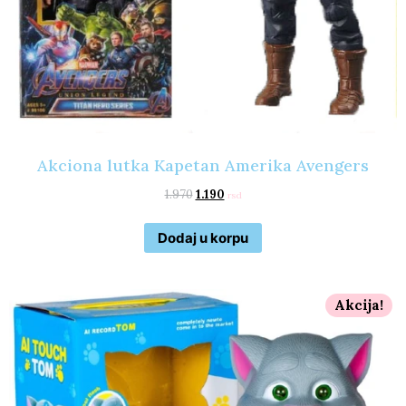
Akciona lutka Kapetan Amerika Avengers
1.970
1.190
rsd
Dodaj u korpu
Akcija!