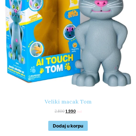
Veliki macak Tom
2.800
1.990
rsd
Dodaj u korpu