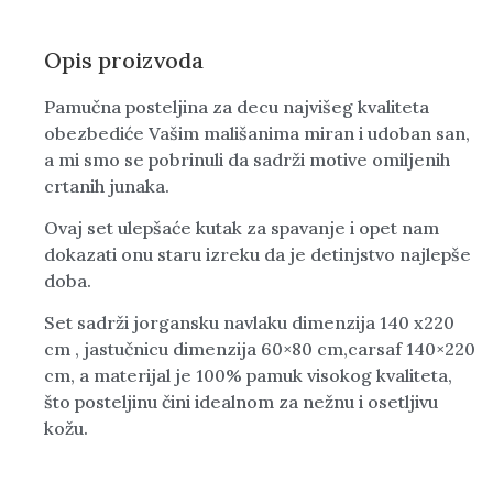
Opis proizvoda
Pamučna posteljina za decu najvišeg kvaliteta
obezbediće Vašim mališanima miran i udoban san,
a mi smo se pobrinuli da sadrži motive omiljenih
crtanih junaka.
Ovaj set ulepšaće kutak za spavanje i opet nam
dokazati onu staru izreku da je detinjstvo najlepše
doba.
Set sadrži jorgansku navlaku dimenzija 140 x220
cm , jastučnicu dimenzija 60×80 cm,carsaf 140×220
cm, a materijal je 100% pamuk visokog kvaliteta,
što posteljinu čini idealnom za nežnu i osetljivu
kožu.