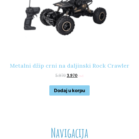
Metalni džip crni na daljinski Rock Crawler
5.970
3.970
rsd
Dodaj u korpu
Navigacija