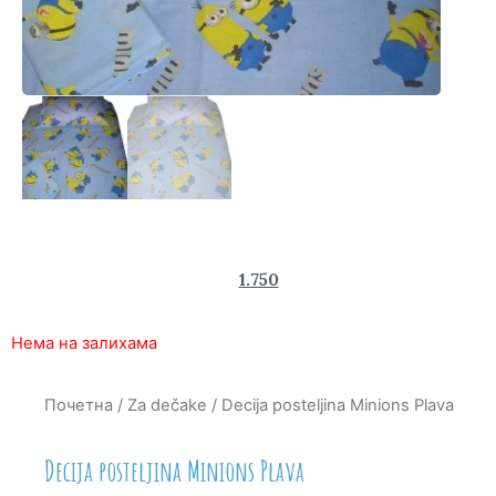
2.570
1.750
rsd
Нема на залихама
Почетна
/
Za dečake
/ Decija posteljina Minions Plava
Decija posteljina Minions Plava