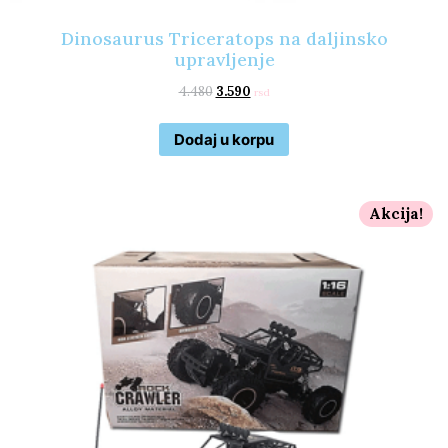
Dinosaurus Triceratops na daljinsko
upravljenje
4.480
3.590
rsd
Dodaj u korpu
Akcija!