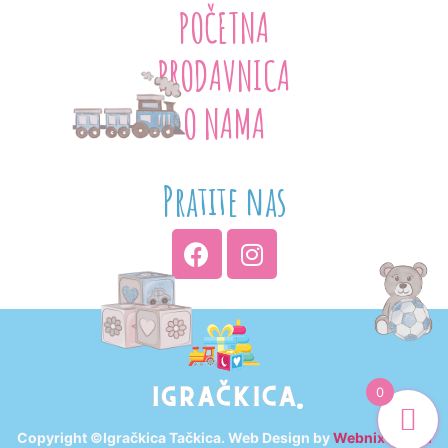
POČETNA
PRODAVNICA
O NAMA
Pratite nas
0
Copyright ©Igračkica Tačkica. Web Design by
Webnix Digital