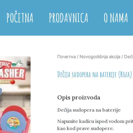
POČETNA
PRODAVNICA
O NAMA
Почетна
/
Novogodišnja akcija
/ Deči
Dečija sudopera na baterije (Roza)
Opis proizvoda
Dečija sudopera na baterije
Napunite kadicu ispod vodom prit
kao kod prave sudopere.