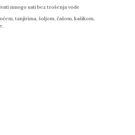
ivati mnogo sati bez trošenja vode
oćem, tanjirima, šoljom, čašom, kašikom,
e.