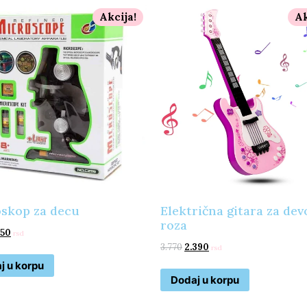
Akcija!
Ak
skop za decu
Električna gitara za dev
roza
750
rsd
3.770
2.390
rsd
j u korpu
Dodaj u korpu