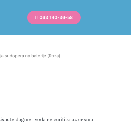
063 140-36-58
ja sudopera na baterije (Roza)
isnute dugme i voda ce curiti kroz cesmu