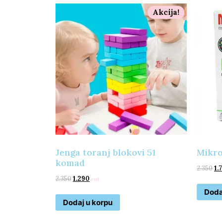
Akcija!
Jenga toranj blokovi 51
Mikro
komad
2.350
1.
2.350
1.290
rsd
Doda
Dodaj u korpu