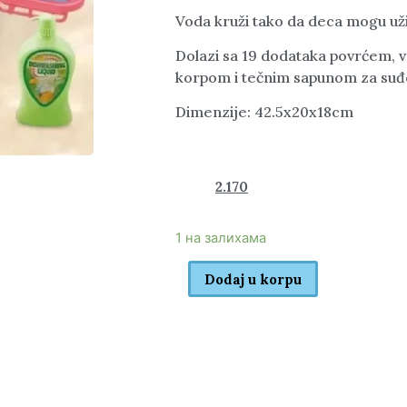
Voda kruži tako da deca mogu už
Dolazi sa 19 dodataka povrćem, v
korpom i tečnim sapunom za suđ
Dimenzije: 42.5x20x18cm
3.760
2.170
rsd
1 на залихама
Dodaj u korpu