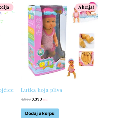
cija!
Akcija!
ojčice
Lutka koja pliva
4.930
3.390
rsd
Dodaj u korpu