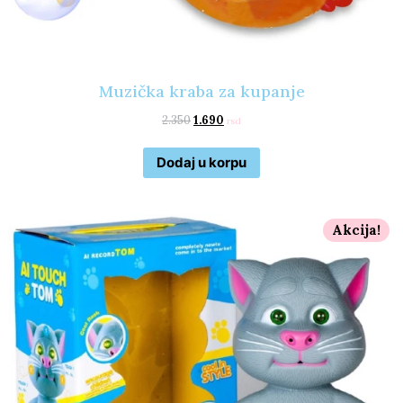
Muzička kraba za kupanje
2.350
1.690
rsd
Dodaj u korpu
Akcija!