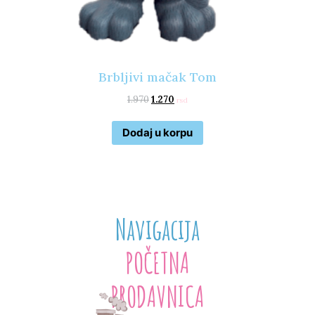
Brbljivi mačak Tom
1.970
1.270
rsd
Dodaj u korpu
Navigacija
POČETNA
PRODAVNICA