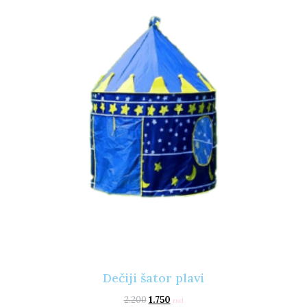
Dečiji šator plavi
2.200
1.750
rsd