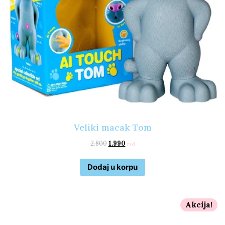
Veliki macak Tom
2.800
1.990
rsd
Dodaj u korpu
Akcija!