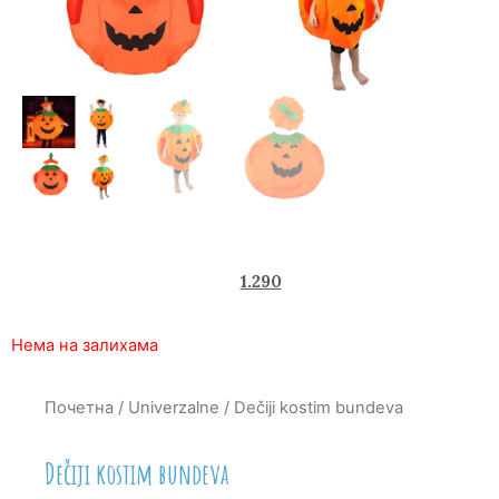
2.350
1.290
rsd
Нема на залихама
Почетна
/
Univerzalne
/ Dečiji kostim bundeva
Dečiji kostim bundeva