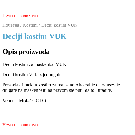
2.950
1.990
rsd
Нема на залихама
Почетна
/
Kostimi
/ Deciji kostim VUK
Deciji kostim VUK
Opis proizvoda
Deciji kostim za maskenbal VUK
Deciji kostim Vuk iz jednog dela.
Presladak i mekan kostim za malisane.Ako zalite da odusevite
drugare na maskenbalu na pravom ste putu da to i uradite.
Velicina M(4-7 GOD.)
2.950
1.990
rsd
Нема на залихама