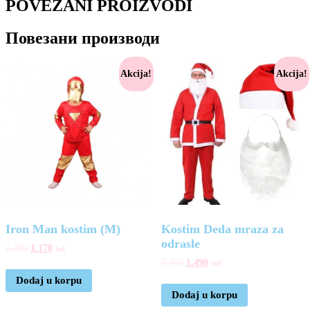
POVEZANI PROIZVODI
Повезани производи
Akcija!
Akcija!
Iron Man kostim (M)
Kostim Deda mraza za
odrasle
1.780
1.170
rsd
2.350
1.490
rsd
Dodaj u korpu
Dodaj u korpu