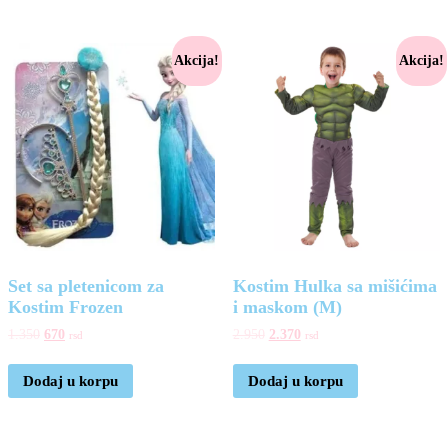
Akcija!
Akcija!
Set sa pletenicom za
Kostim Hulka sa mišićima
Kostim Frozen
i maskom (M)
1.350
670
2.950
2.370
rsd
rsd
Dodaj u korpu
Dodaj u korpu