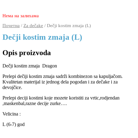
2.980
1.990
rsd
Нема на залихама
Почетна
/
Za dečake
/ Dečji kostim zmaja (L)
Dečji kostim zmaja (L)
Opis proizvoda
Dečji kostim zmaja Dragon
Prelepi dečiji kostim zmaja sadrži kombinezon sa kapuljačom.
Kvalitetan materijal iz jednog dela pogodan i za dečake i za
devojčice.
Prelepi deciji kostimi koje mozete koristiti za vrtic,rodjendan
,maskenbal,razne decije zurke….
Velicina :
L (6-7) god
2.980
1.990
rsd