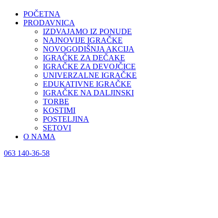
POČETNA
PRODAVNICA
IZDVAJAMO IZ PONUDE
NAJNOVIJE IGRAČKE
NOVOGODIŠNJA AKCIJA
IGRAČKE ZA DEČAKE
IGRAČKE ZA DEVOJČICE
UNIVERZALNE IGRAČKE
EDUKATIVNE IGRAČKE
IGRAČKE NA DALJINSKI
TORBE
KOSTIMI
POSTELJINA
SETOVI
O NAMA
063 140-36-58