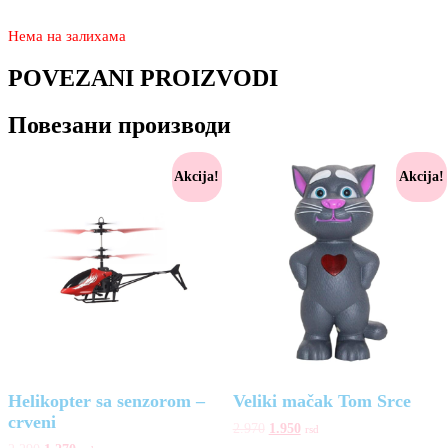
Нема на залихама
POVEZANI PROIZVODI
Повезани производи
Akcija!
Akcija!
Helikopter sa senzorom –
Veliki mačak Tom Srce
crveni
2.970
1.950
rsd