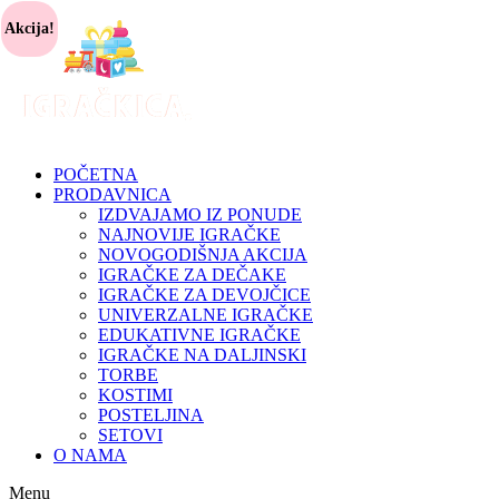
Akcija!
POČETNA
PRODAVNICA
IZDVAJAMO IZ PONUDE
NAJNOVIJE IGRAČKE
NOVOGODIŠNJA AKCIJA
IGRAČKE ZA DEČAKE
IGRAČKE ZA DEVOJČICE
UNIVERZALNE IGRAČKE
EDUKATIVNE IGRAČKE
IGRAČKE NA DALJINSKI
TORBE
KOSTIMI
POSTELJINA
SETOVI
O NAMA
Menu