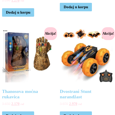
2.290
1.270
rsd
Dodaj u korpu
Dodaj u korpu
Akcija!
Akcija!
Thanosova moćna
Dvostrani Stunt
rukavica
narandžast
3.650
2.170
3.970
2.970
rsd
rsd