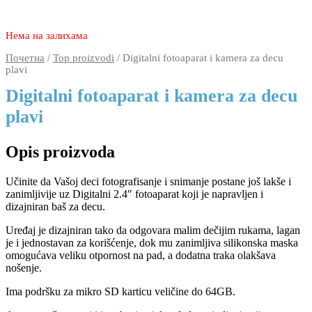
4.980
2.570
rsd
Нема на залихама
Почетна
/
Top proizvodi
/ Digitalni fotoaparat i kamera za decu
plavi
Digitalni fotoaparat i kamera za decu
plavi
Opis proizvoda
Učinite da Vašoj deci fotografisanje i snimanje postane još lakše i
zanimljivije uz Digitalni 2.4″ fotoaparat koji je napravljen i
dizajniran baš za decu.
Uređaj je dizajniran tako da odgovara malim dečijim rukama, lagan
je i jednostavan za korišćenje, dok mu zanimljiva silikonska maska
omogućava veliku otpornost na pad, a dodatna traka olakšava
nošenje.
Ima podršku za mikro SD karticu veličine do 64GB.