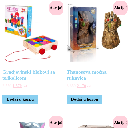
Akcija!
Akcija!
Gradjevinski blokovi sa
Thanosova moćna
prikolicom
rukavica
2.550
1.570
3.650
2.170
rsd
rsd
Dodaj u korpu
Dodaj u korpu
Akcija!
Akcija!