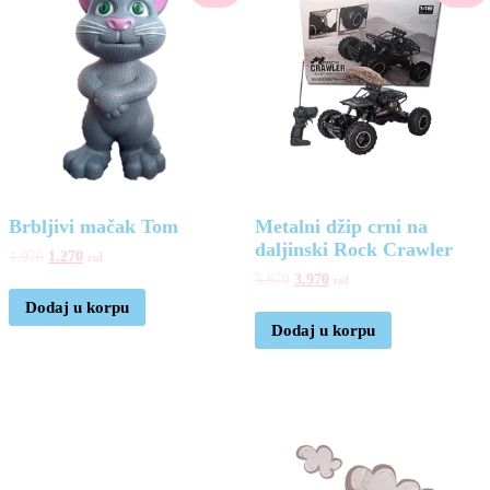
Brbljivi mačak Tom
Metalni džip crni na
daljinski Rock Crawler
1.970
1.270
rsd
5.970
3.970
rsd
Dodaj u korpu
Dodaj u korpu