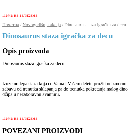
3.780
2.270
rsd
Нема на залихама
Почетна
/
Novogodišnja akcija
/ Dinosaurus staza igračka za decu
Dinosaurus staza igračka za decu
Opis proizvoda
Dinosaurus staza igračka za decu
Izuzetno lepa staza koja će Vama i Vašem detetu pružiti neizmernu
zabavu od trenutka sklapanja pa do trenutka pokretanja malog dino
džipa u nezaboravnu avanturu.
3.780
2.270
rsd
Нема на залихама
POVEZANI PROIZVODI