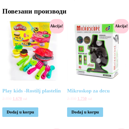
Повезани производи
Akcija!
Akcija!
Play kids -Rostilj plastelin
Mikroskop za decu
2.350
1.670
2.350
1.750
rsd
rsd
Dodaj u korpu
Dodaj u korpu