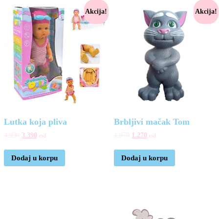
Akcija!
Akcija!
Lutka koja pliva
Brbljivi mačak Tom
4.930
3.390
1.970
1.270
rsd
rsd
Dodaj u korpu
Dodaj u korpu