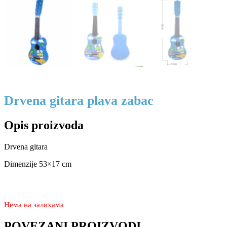
Drvena gitara plava zabac
Opis proizvoda
Drvena gitara
Dimenzije 53×17 cm
3.880
2.470
rsd
Нема на залихама
POVEZANI PROIZVODI