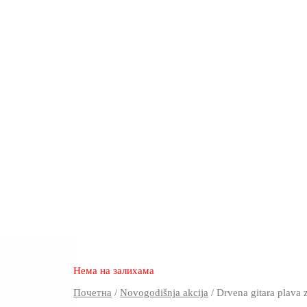
3.880
2.470
rsd
Нема на залихама
Почетна
/
Novogodišnja akcija
/ Drvena gitara plava 