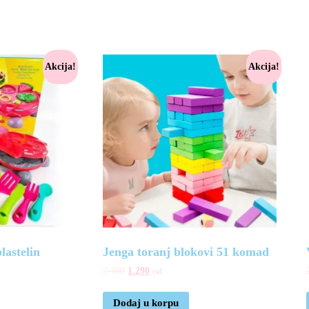
Akcija!
Akcija!
lastelin
Jenga toranj blokovi 51 komad
2.350
1.290
rsd
Dodaj u korpu