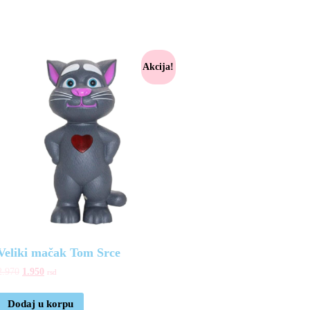
Akcija!
Veliki mačak Tom Srce
2.970
1.950
rsd
Dodaj u korpu