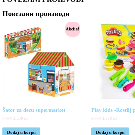
Повезани производи
Akcija!
Šator za decu supermarket
Play kids -Rostilj p
3.850
2.350
2.350
1.670
rsd
rsd
Dodaj u korpu
Dodaj u korpu