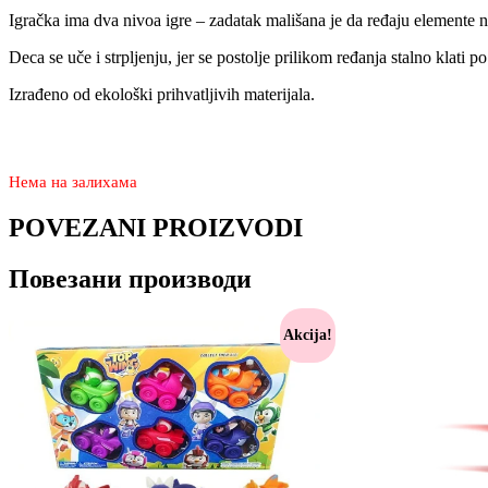
Igračka ima dva nivoa igre – zadatak mališana je da ređaju elemente na
Deca se uče i strpljenju, jer se postolje prilikom ređanja stalno klati p
Izrađeno od ekološki prihvatljivih materijala.
2.550
1.470
rsd
Нема на залихама
POVEZANI PROIZVODI
Повезани производи
Akcija!