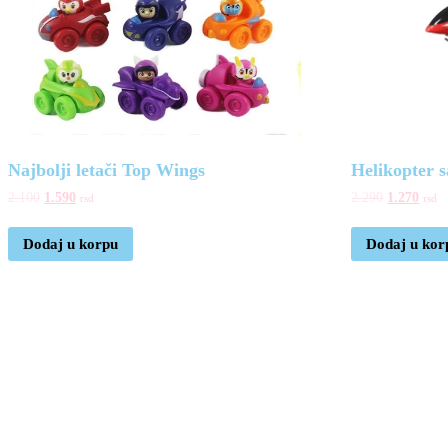
Najbolji letači Top Wings
Helikopter 
2.100
1.590
2.290
1.270
rsd
rsd
Dodaj u korpu
Dodaj u kor