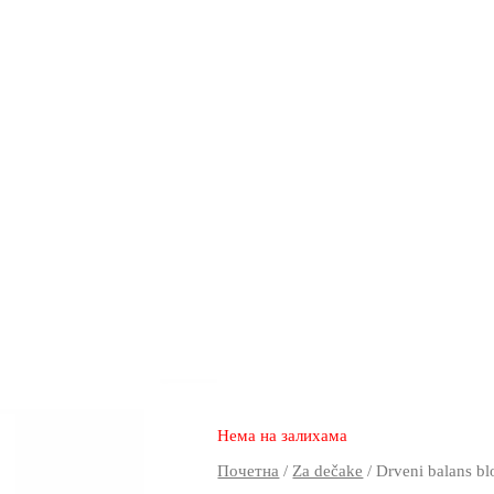
2.550
1.470
rsd
Нема на залихама
Почетна
/
Za dečake
/ Drveni balans bl