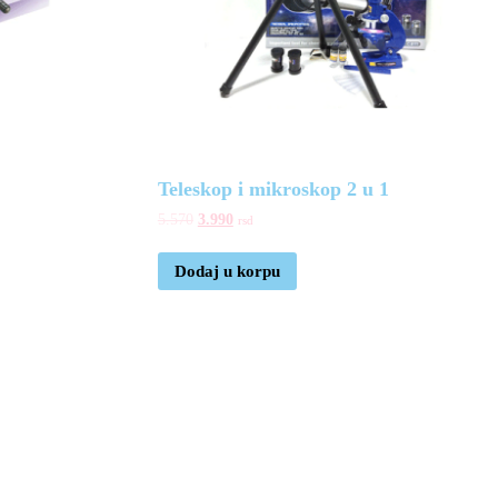
Teleskop i mikroskop 2 u 1
5.570
3.990
rsd
Dodaj u korpu