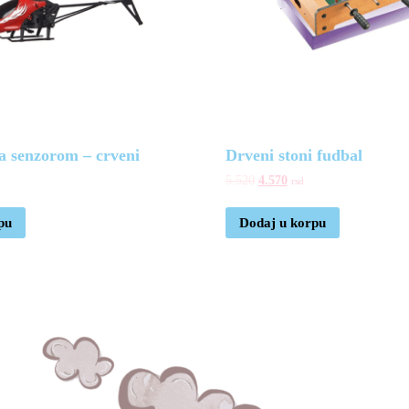
sa senzorom – crveni
Drveni stoni fudbal
5.520
4.570
rsd
pu
Dodaj u korpu